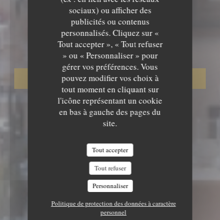
sociaux) ou afficher des
publicités ou contenus
RESTAURANT
•
GRENOBLE
personnalisés. Cliquez sur «
L'EPICURIEN
L'Epicurien
Tout accepter », « Tout refuser
» ou « Personnaliser » pour
gérer vos préférences. Vous
pouvez modifier vos choix à
RÉSERVER
tout moment en cliquant sur
l'icône représentant un cookie
en bas à gauche des pages du
site.
Tout accepter
Tout refuser
Personnaliser
Politique de protection des données à caractère
personnel