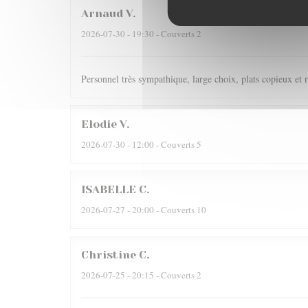
Arnaud
V
2026-07-30
- 19:30 - Couverts 2
Personnel très sympathique, large choix, plats copieux et r
Elodie
V
2026-07-30
- 12:00 - Couverts 5
ISABELLE
C
2026-07-27
- 20:00 - Couverts 10
Christine
C
2026-07-25
- 20:15 - Couverts 2