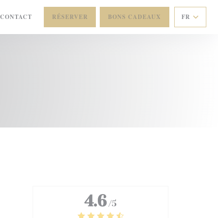
/CONTACT
RÉSERVER
BONS CADEAUX
FR
NE NOUVELLE FENÊTRE))
4.6
/5