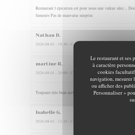
Restaurant l épicurien est pour nous une valeur sûre... Dom
fumeurs Pas de mauvaise surprise
Nathan
D
2026-08-01
- 19:30 - Couverts 2
Le restaurant et ses 
martine
R
à caractère personne
cookies facultati
2026-08-01
- 20:00 - Couverts 2
navigation, mesurer l
ou afficher des publ
Personnaliser » pou
Toujours très bien servi et un régal pour les papilles il y
su
Isabelle
G
2026-08-01
- 12:15 - Couverts 4