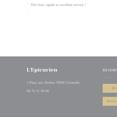
Très bon, rapide et excellent service !
L'Epicurien
RÉSER
((ouvre une nouvelle fenê
1 Place aux Herbes 38000 Grenoble
RÉ
04 76 51 96 06
BONS