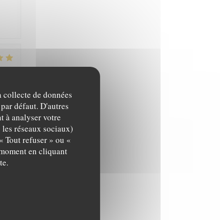
4
/5
:
la collecte de données
 par défaut. D'autres
t à analyser votre
5
/5
:
c les réseaux sociaux)
« Tout refuser » ou «
t moment en cliquant
te.
5
/5
: