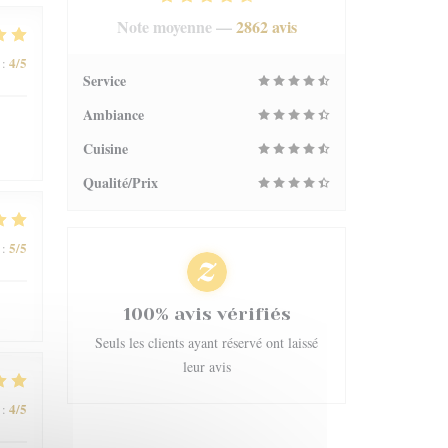
Note moyenne —
2862 avis
4
/5
:
Service
Ambiance
Cuisine
Qualité/Prix
5
/5
:
100% avis vérifiés
Seuls les clients ayant réservé ont laissé
leur avis
4
/5
: