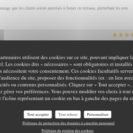
mage que les clients soient autorisés à fumer en terrasse, perturbant les non
5
/5
4
/5
5
/5
Service
:
Ambiance
:
Cuisine
:
Qualité / Prix
partenaires utilisent des cookies sur ce site, pouvant impliquer 
l. Les cookies dits « nécessaires » sont obligatoires et installés
fs nécessitent votre consentement. Ces cookies facultatifs serven
5
/5
5
/5
5
/5
Service
:
Ambiance
:
Cuisine
:
Qualité / Prix
'audience du site, proposer des fonctionnalités (ex : en lien ave
icités ou contenus personnalisés. Cliquez sur « Tout accepter », 
r gérer vos préférences. Vous pouvez modifier vos choix à tou
 a pas mieux sur Grenoble rapport qualité-prix
L'EPICURIEN
r l'icône représentant un cookie en bas à gauche des pages du si
Tout accepter
Tout refuser
Personnaliser
5
/5
5
/5
5
/5
Service
:
Ambiance
:
Cuisine
:
Qualité / Prix
Politique de protection des données à caractère personnel
Politique de gestion des cookies