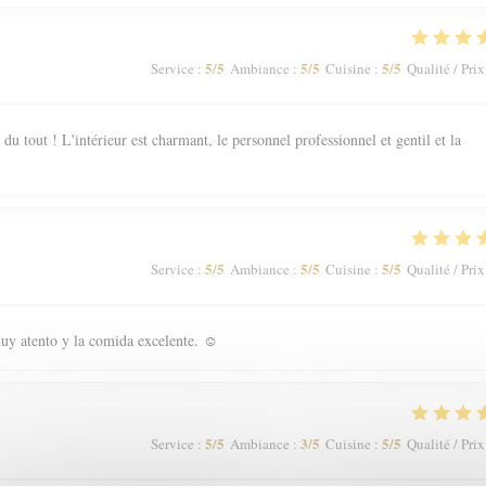
5
/5
5
/5
5
/5
Service
:
Ambiance
:
Cuisine
:
Qualité / Prix
 tout ! L'intérieur est charmant, le personnel professionnel et gentil et la
5
/5
5
/5
5
/5
Service
:
Ambiance
:
Cuisine
:
Qualité / Prix
uy atento y la comida excelente. ☺️
5
/5
3
/5
5
/5
Service
:
Ambiance
:
Cuisine
:
Qualité / Prix