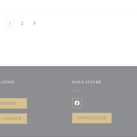
1
2
3
VATION
NOUS SUIVRE
tre))
SERVER
Facebook ((ouvre une nouvelle 
NEWSLETTER
 CADEAUX