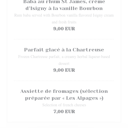
Baba au rhum St James, crème
d’Isigny à la vanille Bourbon
Rum baba served with Bourbon vanilla flavored Isigny cream
and fresh fruits
9,00 EUR
Parfait glacé à la Chartreuse
Frozen Chartreuse parfait, a creamy herbal liqueur-based
dessert
9,00 EUR
Assiette de fromages (sélection
préparée par « Les Alpages »)
Selection of french cheeses
7,00 EUR