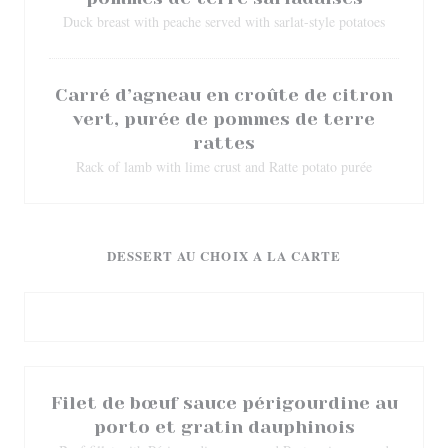
Duck breast with peache served with sarlat-style potatoes
Carré d’agneau en croûte de citron
vert, purée de pommes de terre
rattes
Rack of lamb with lime crust and Ratte potato purée
DESSERT AU CHOIX A LA CARTE
Filet de bœuf sauce périgourdine au
porto et gratin dauphinois