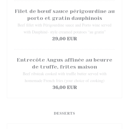
Filet de bœuf sauce périgourdine au
porto et gratin dauphinois
Beef fillet with Périgourdine sauce and Porto wine served
with Dauphiné- style creamed potatoes “au gratin”
29,00 EUR
Entrecôte Angus affinée au beurre
de truffe, frites maison
Beef ribsteak cooked with truffle butter served with
homemade French fries (your choice of cooking)
36,00 EUR
DESSERTS