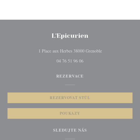
L'Epicurien
((otevře se v novém 
1 Place aux Herbes 38000 Grenoble
04 76 51 96 06
REZERVACE
REZERVOVAT STŮL
POUKAZY
SLEDUJTE NÁS