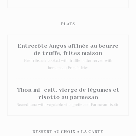
PLATS
Entrecôte Angus affinée au beurre
de truffe, frites maison
Beef ribsteak cooked with truffle butter served with
homemade French fries
Thon mi- cuit, vierge de légumes et
risotto au parmesan
Seared tuna with vegetable vinaigrette and Parmesan risotto
DESSERT AU CHOIX A LA CARTE