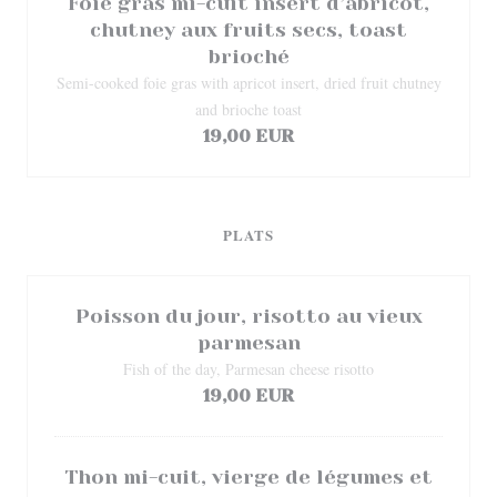
Foie gras mi-cuit insert d’abricot,
chutney aux fruits secs, toast
brioché
Semi-cooked foie gras with apricot insert, dried fruit chutney
and brioche toast
19,00 EUR
PLATS
Poisson du jour, risotto au vieux
parmesan
Fish of the day, Parmesan cheese risotto
19,00 EUR
Thon mi-cuit, vierge de légumes et