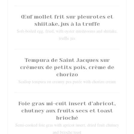
Œuf mollet frit sur pleurotes et
shiitake, jus à la truffe
Soft-boiled egg, fried, with oyster mushrooms and shiitake,
truffle jus
Tempura de Saint Jacques sur
crémeux de petits pois, crème de
chorizo
Scallop tempura on creamy pea purée with chorizo cream
Foie gras mi-cuit insert d’abricot,
chutney aux fruits secs et toast
brioché
Semi-cooked foie gras with apricot insert, dried fruit chutney
and brioche toast