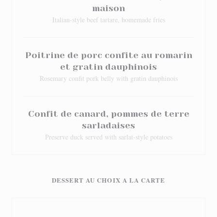
maison
Italian-style beef tartare, homemade fries
Poitrine de porc confite au romarin
et gratin dauphinois
Rosemary confit pork belly with gratin dauphinois
Confit de canard, pommes de terre
sarladaises
Preserve duck served with sarlat-style potatoes
DESSERT AU CHOIX A LA CARTE