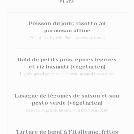
PLATS
Poisson du jour, risotto au
parmesan affiné
Fish of the day with Parmesan cheese risotto
Dahl de petits pois, épices légères
et riz basmati (végétarien)
Lightly spiced green pea dahl with steamed basmati rice
Lasagne de légumes de saison et son
pesto verde (végétarien)
Seasonal vegetable lasagne with fresh basil pesto
Tartare de bœuf à l’italienne, frites