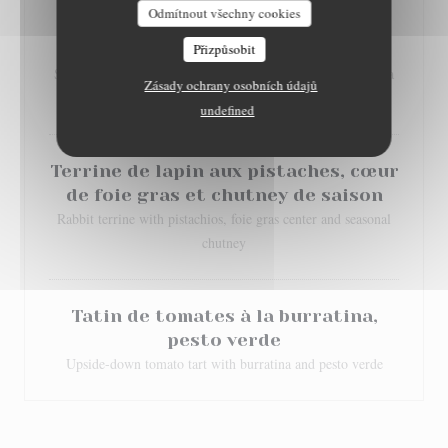
Odmítnout všechny cookies
Cromesquis de Saint Marcellin aux
Přizpůsobit
noix sur lit de salade
Saint-Marcellin (local cheese) cromesquis with walnuts on a
Zásady ochrany osobních údajů
bed of salad
undefined
Terrine de lapin aux pistaches, cœur
de foie gras et chutney de saison
Rabbit terrine with pistachios, foie gras center and seasonal
chutney
Tatin de tomates à la burratina,
pesto verde
Upside-down tomato tart with burratina and pesto verde