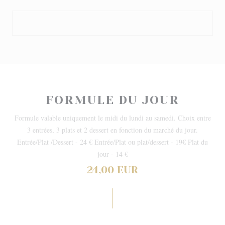
FORMULE DU JOUR
Formule valable uniquement le midi du lundi au samedi. Choix entre
3 entrées, 3 plats et 2 dessert en fonction du marché du jour.
Entrée/Plat /Dessert - 24 € Entrée/Plat ou plat/dessert - 19€ Plat du
jour - 14 €
24,00 EUR