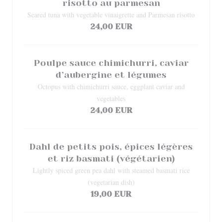
risotto au parmesan
Seared tuna with vegetable vinaigrette and Parmesan risotto
24,00 EUR
Poulpe sauce chimichurri, caviar
d’aubergine et légumes
Octopus with chimichurri sauce, eggplant caviar and
vegetables
24,00 EUR
Dahl de petits pois, épices légères
et riz basmati (végétarien)
Lightly spiced green pea dahl with steamed basmati rice
(vegetarian dish)
19,00 EUR