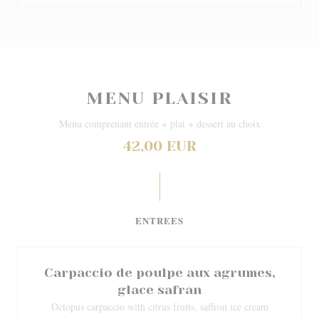
MENU PLAISIR
Menu comprenant entrée + plat + dessert au choix
42,00 EUR
ENTREES
Carpaccio de poulpe aux agrumes,
glace safran
Octopus carpaccio with citrus fruits, saffron ice cream