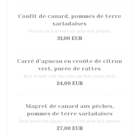
Confit de canard, pommes de terre
sarladaises
Preserve duck served with sarlat-style potatoes
21,00 EUR
Carré d’agneau en croûte de citron
vert, purée de rattes
Rack of lamb with lime crust and Ratte potato purée
24,00 EUR
Magret de canard aux pêches,
pommes de terre sarladaises
Duck breast with peaches served with sarlat-style potatoes
27,00 EUR