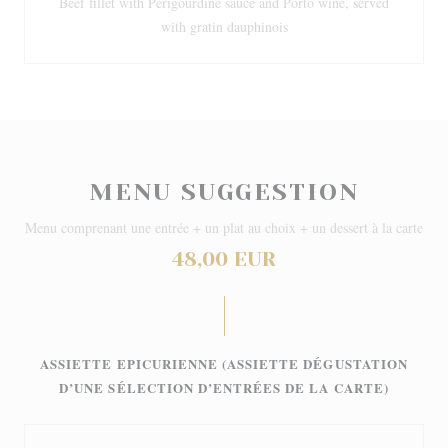
Beef fillet with Périgourdine sauce and Porto wine, served
with gratin dauphinois
MENU SUGGESTION
Menu comprenant une entrée + un plat au choix + un dessert à la carte
48,00 EUR
ASSIETTE EPICURIENNE (ASSIETTE DÉGUSTATION
D’UNE SÉLECTION D’ENTRÉES DE LA CARTE)