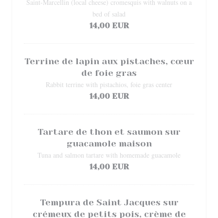
Saint-Marcellin (local cheese) cromesquis with walnuts on a
bed of salad
14,00 EUR
Terrine de lapin aux pistaches, cœur
de foie gras
Rabbit terrine with pistachios, foie gras center
14,00 EUR
Tartare de thon et saumon sur
guacamole maison
Tuna and salmon tartare with homemade guacamole
14,00 EUR
Tempura de Saint Jacques sur
crémeux de petits pois, crème de