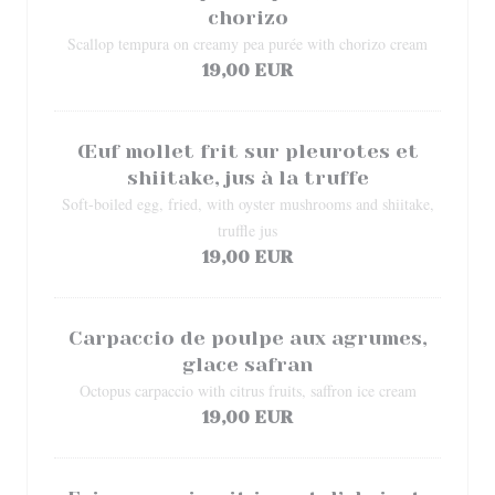
chorizo
Scallop tempura on creamy pea purée with chorizo cream
19,00 EUR
Œuf mollet frit sur pleurotes et
shiitake, jus à la truffe
Soft-boiled egg, fried, with oyster mushrooms and shiitake,
truffle jus
19,00 EUR
Carpaccio de poulpe aux agrumes,
glace safran
Octopus carpaccio with citrus fruits, saffron ice cream
19,00 EUR