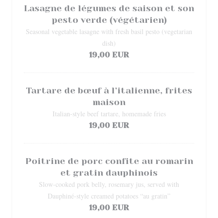
Lasagne de légumes de saison et son
pesto verde (végétarien)
Seasonal vegetable lasagne with fresh basil pesto (vegetarian
dish)
19,00 EUR
Tartare de bœuf à l’italienne, frites
maison
Italian-style beef tartare, homemade fries
19,00 EUR
Poitrine de porc confite au romarin
et gratin dauphinois
Slow-cooked pork belly, rosemary jus, served with
Dauphiné-style creamed potatoes “au gratin”
19,00 EUR