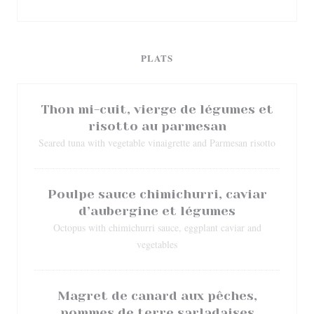
PLATS
Thon mi-cuit, vierge de légumes et
risotto au parmesan
Seared tuna with vegetable vinaigrette and Parmesan risotto
Poulpe sauce chimichurri, caviar
d’aubergine et légumes
Octopus with chimichurri sauce, eggplant caviar and
vegetables
Magret de canard aux pêches,
pommes de terre sarladaises