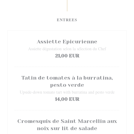
ENTREES
Assiette Epicurienne
Assiette dégustation selon la sélection du Chef
21,00 EUR
Tatin de tomates à la burratina,
pesto verde
Upside-down tomato tart with burratina and pesto verde
14,00 EUR
Cromesquis de Saint Marcellin aux
noix sur lit de salade