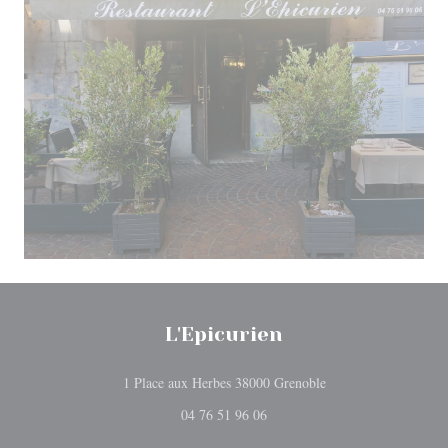
L'Epicurien
((åbner i et nyt vindu
1 Place aux Herbes 38000 Grenoble
04 76 51 96 06