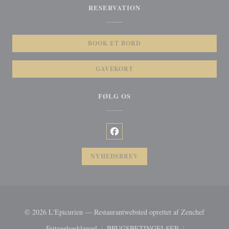
RESERVATION
BOOK ET BORD
GAVEKORT
FØLG OS
Facebook ((åbner i et nyt vindue))
NYHEDSBREV
((åbner 
© 2026 L'Epicurien — Restaurantwebsted oprettet af
Zenchef
Fritagelsesklausul
BRUGSBETINGELSER