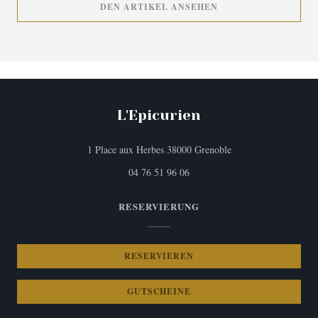
((ÖFFNET EIN NEUES
DEN ARTIKEL ANSEHEN
L'Epicurien
((öffnet ein neues Fen
1 Place aux Herbes 38000 Grenoble
04 76 51 96 06
RESERVIERUNG
RESERVIEREN
GUTSCHEINE