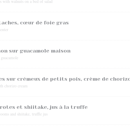
s with walnuts on a bed of salad
taches, cœur de foie gras
center
mon sur guacamole maison
e guacamole
s sur crémeux de petits pois, crème de choriz
th chorizo cream
otes et shiitake, jus à la truffe
ooms and shiitake, truffle jus