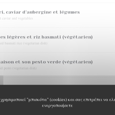
i, caviar d’aubergine et légumes
t caviar and vegetables
ces légères et riz basmati (végétarien)
ed basmati rice (vegetarian dish)
aison et son pesto verde (végétarien)
il pesto (vegetarian dish)
ienne, frites maison
s
χρησιμοποιεί "μπισκότα" (cookies) και σας επιτρέπει να ελ
ενεργοποιήσετε
e au romarin et gratin dauphinois