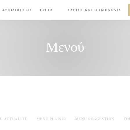
ΑΞΙΟΛΟΓΉΣΕΙΣ
ΤΎΠΟΣ
ΧΆΡΤΗΣ ΚΑΙ ΕΠΙΚΟΙΝΩΝΊΑ
((ΑΝΟΊΓΕΙ ΣΕ ΝΈΟ ΠΑΡΆΘΥΡΟ))
Μενού
U ACTUALITÉ
MENU PLAISIR
MENU SUGGESTION
FO