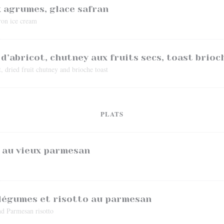
 agrumes, glace safran
fron ice cream
 d’abricot, chutney aux fruits secs, toast brioc
, dried fruit chutney and brioche toast
PLATS
o au vieux parmesan
 légumes et risotto au parmesan
nd Parmesan risotto