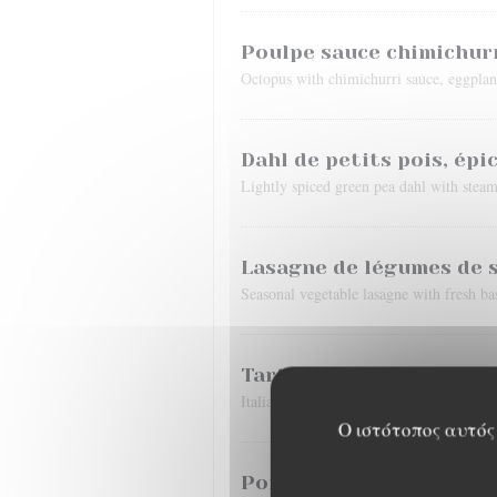
Poulpe sauce chimichurr
Octopus with chimichurri sauce, eggplan
Dahl de petits pois, épi
Lightly spiced green pea dahl with steam
Lasagne de légumes de s
Seasonal vegetable lasagne with fresh bas
Tartare de bœuf à l’ital
Italian-style beef tartare, homemade frie
Ο ιστότοπος αυτός 
Poitrine de porc confit