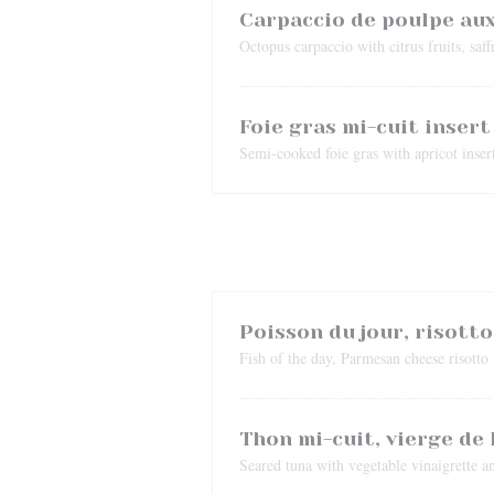
Carpaccio de poulpe aux
Octopus carpaccio with citrus fruits, saf
Foie gras mi-cuit insert
Semi-cooked foie gras with apricot insert
Poisson du jour, risott
Fish of the day, Parmesan cheese risotto
Thon mi-cuit, vierge de
Seared tuna with vegetable vinaigrette a