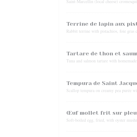
Saint-Marcellin (local cheese) cromesqui
Terrine de lapin aux pis
Rabbit terrine with pistachios, foie gras 
Tartare de thon et sau
Tuna and salmon tartare with homemad
Tempura de Saint Jacque
Scallop tempura on creamy pea purée wi
Œuf mollet frit sur pleur
Soft-boiled egg, fried, with oyster mushr