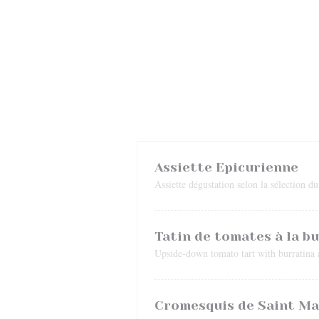
Assiette Epicurienne
Assiette dégustation selon la sélection d
Tatin de tomates à la b
Upside-down tomato tart with burratina 
Cromesquis de Saint Mar