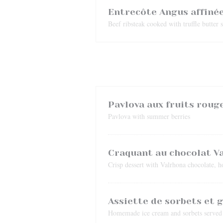
Entrecôte Angus affinée
Beef ribsteak cooked with truffle butte
Pavlova aux fruits roug
Pavlova with summer berries
Craquant au chocolat V
Crisp dessert with Valrhona chocolate,
Assiette de sorbets et 
Homemade ice cream and sorbets served w