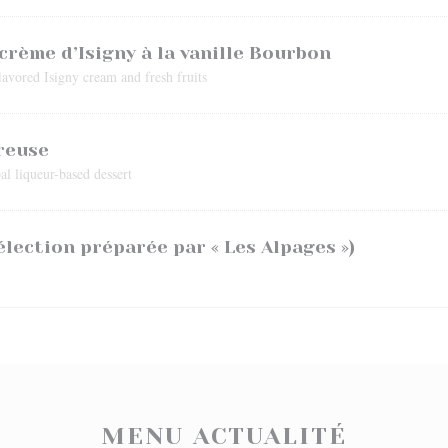
crème d’Isigny à la vanille Bourbon
avored Isigny cream and fresh fruits
treuse
al liqueur-based dessert
lection préparée par « Les Alpages »)
MENU ACTUALITÉ