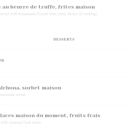
 au beurre de truffe, frites maison
r served with homemade French fries (your choice of cooking)
DESSERTS
es
alrhona, sorbet maison
 homemade sorbet
glaces maison du moment, fruits frais
ith seasonal fresh fruits