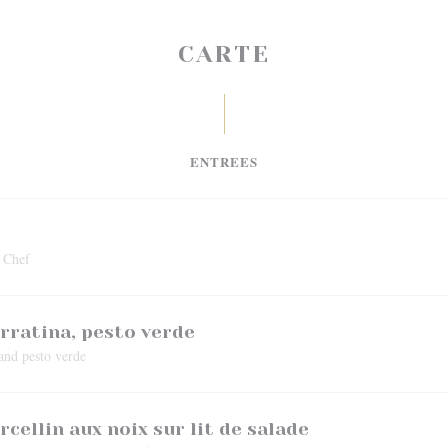
CARTE
ENTREES
u Chef
urratina, pesto verde
and pesto verde
cellin aux noix sur lit de salade