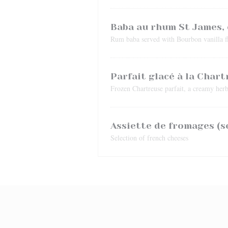
Baba au rhum St James, 
Rum baba served with Bourbon vanilla fl
Parfait glacé à la Char
Frozen Chartreuse parfait, a creamy herb
Assiette de fromages (sé
Selection of french cheeses