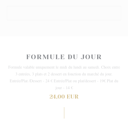
FORMULE DU JOUR
Formule valable uniquement le midi du lundi au samedi. Choix entre
3 entrées, 3 plats et 2 dessert en fonction du marché du jour.
Entrée/Plat /Dessert - 24 € Entrée/Plat ou plat/dessert - 19€ Plat du
jour - 14 €
24,00 EUR