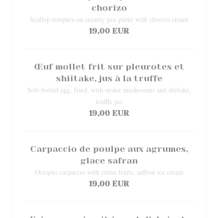
chorizo
Scallop tempura on creamy pea purée with chorizo cream
19,00 EUR
Œuf mollet frit sur pleurotes et
shiitake, jus à la truffe
Soft-boiled egg, fried, with oyster mushrooms and shiitake,
truffle jus
19,00 EUR
Carpaccio de poulpe aux agrumes,
glace safran
Octopus carpaccio with citrus fruits, saffron ice cream
19,00 EUR