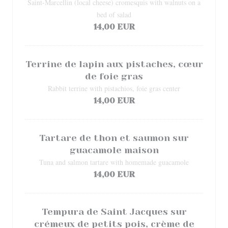
Saint-Marcellin (local cheese) cromesquis with walnuts on a
bed of salad
14,00 EUR
Terrine de lapin aux pistaches, cœur
de foie gras
Rabbit terrine with pistachios, foie gras center
14,00 EUR
Tartare de thon et saumon sur
guacamole maison
Tuna and salmon tartare with homemade guacamole
14,00 EUR
Tempura de Saint Jacques sur
crémeux de petits pois, crème de