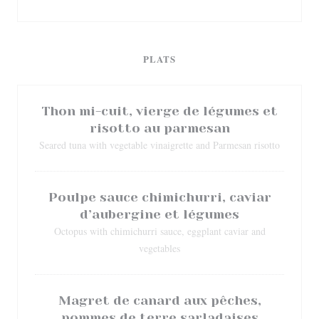
PLATS
Thon mi-cuit, vierge de légumes et
risotto au parmesan
Seared tuna with vegetable vinaigrette and Parmesan risotto
Poulpe sauce chimichurri, caviar
d’aubergine et légumes
Octopus with chimichurri sauce, eggplant caviar and
vegetables
Magret de canard aux pêches,
pommes de terre sarladaises