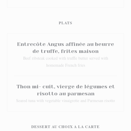
PLATS
Entrecôte Angus affinée au beurre
de truffe, frites maison
Beef ribsteak cooked with truffle butter served with
homemade French fries
Thon mi- cuit, vierge de légumes et
risotto au parmesan
Seared tuna with vegetable vinaigrette and Parmesan risotto
DESSERT AU CHOIX A LA CARTE