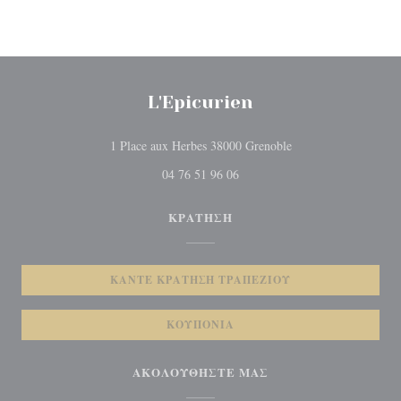
L'Epicurien
((ανοίγει σε νέο π
1 Place aux Herbes 38000 Grenoble
04 76 51 96 06
ΚΡΆΤΗΣΗ
ΚΆΝΤΕ ΚΡΆΤΗΣΗ ΤΡΑΠΕΖΙΟΎ
ΚΟΥΠΌΝΙΑ
ΑΚΟΛΟΥΘΉΣΤΕ ΜΑΣ