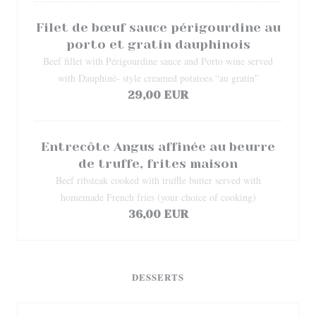
Filet de bœuf sauce périgourdine au
porto et gratin dauphinois
Beef fillet with Périgourdine sauce and Porto wine served
with Dauphiné- style creamed potatoes “au gratin”
29,00 EUR
Entrecôte Angus affinée au beurre
de truffe, frites maison
Beef ribsteak cooked with truffle butter served with
homemade French fries (your choice of cooking)
36,00 EUR
DESSERTS