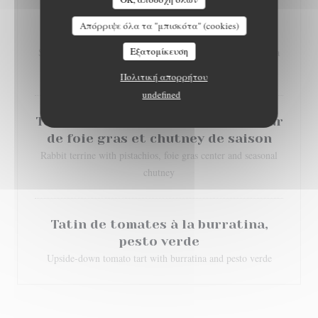
Cromesquis de Saint Marcellin aux
Απόρριψε όλα τα "μπισκότα" (cookies)
noix sur lit de salade
Εξατομίκευση
Saint-Marcellin (local cheese) cromesquis with walnuts on a
bed of salad
Πολιτική απορρήτου
undefined
Terrine de lapin aux pistaches, cœur
de foie gras et chutney de saison
Rabbit terrine with pistachios, foie gras center and seasonal
chutney
Tatin de tomates à la burratina,
pesto verde
Upside-down tomato tart with burratina and pesto verde