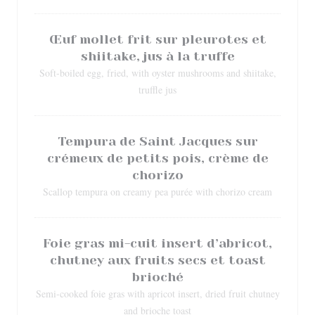
Œuf mollet frit sur pleurotes et
shiitake, jus à la truffe
Soft-boiled egg, fried, with oyster mushrooms and shiitake,
truffle jus
Tempura de Saint Jacques sur
crémeux de petits pois, crème de
chorizo
Scallop tempura on creamy pea purée with chorizo cream
Foie gras mi-cuit insert d’abricot,
chutney aux fruits secs et toast
brioché
Semi-cooked foie gras with apricot insert, dried fruit chutney
and brioche toast