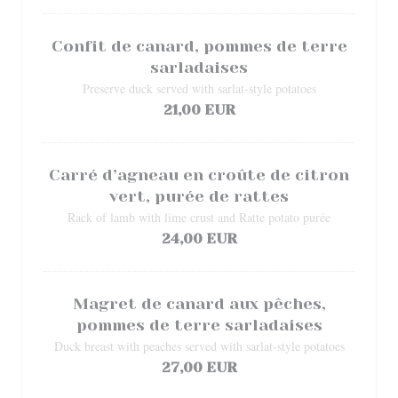
Confit de canard, pommes de terre
sarladaises
Preserve duck served with sarlat-style potatoes
21,00 EUR
Carré d’agneau en croûte de citron
vert, purée de rattes
Rack of lamb with lime crust and Ratte potato purée
24,00 EUR
Magret de canard aux pêches,
pommes de terre sarladaises
Duck breast with peaches served with sarlat-style potatoes
27,00 EUR