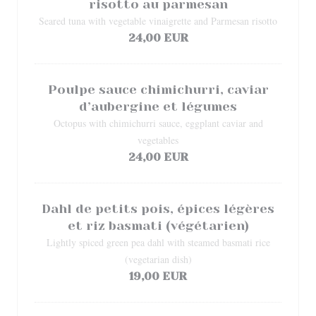
risotto au parmesan
Seared tuna with vegetable vinaigrette and Parmesan risotto
24,00 EUR
Poulpe sauce chimichurri, caviar
d’aubergine et légumes
Octopus with chimichurri sauce, eggplant caviar and
vegetables
24,00 EUR
Dahl de petits pois, épices légères
et riz basmati (végétarien)
Lightly spiced green pea dahl with steamed basmati rice
(vegetarian dish)
19,00 EUR