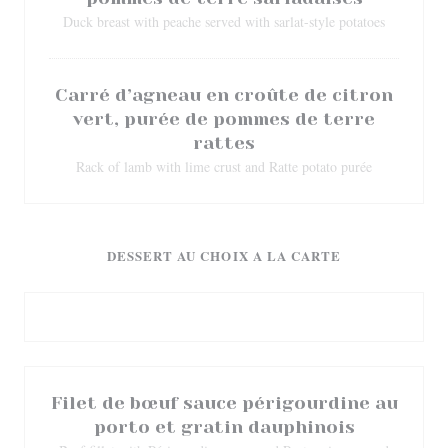
Duck breast with peache served with sarlat-style potatoes
Carré d’agneau en croûte de citron
vert, purée de pommes de terre
rattes
Rack of lamb with lime crust and Ratte potato purée
DESSERT AU CHOIX A LA CARTE
Filet de bœuf sauce périgourdine au
porto et gratin dauphinois