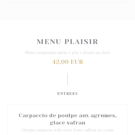
MENU PLAISIR
Menu comprenant entrée + plat + dessert au choix
42,00 EUR
ENTREES
Carpaccio de poulpe aux agrumes,
glace safran
Octopus carpaccio with citrus fruits, saffron ice cream