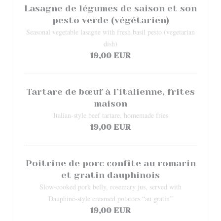
Lasagne de légumes de saison et son
pesto verde (végétarien)
Seasonal vegetable lasagne with fresh basil pesto (vegetarian
dish)
19,00 EUR
Tartare de bœuf à l’italienne, frites
maison
Italian-style beef tartare, homemade fries
19,00 EUR
Poitrine de porc confite au romarin
et gratin dauphinois
Slow-cooked pork belly, rosemary jus, served with
Dauphiné-style creamed potatoes “au gratin”
19,00 EUR