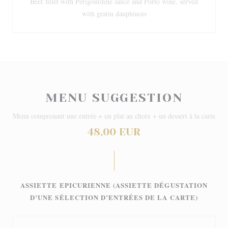
Beef fillet with Périgourdine sauce and Porto wine, served
with gratin dauphinois
MENU SUGGESTION
Menu comprenant une entrée + un plat au choix + un dessert à la carte
48,00 EUR
ASSIETTE EPICURIENNE (ASSIETTE DÉGUSTATION
D’UNE SÉLECTION D’ENTRÉES DE LA CARTE)