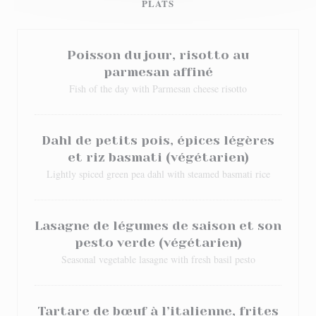
PLATS
Poisson du jour, risotto au
parmesan affiné
Fish of the day with Parmesan cheese risotto
Dahl de petits pois, épices légères
et riz basmati (végétarien)
Lightly spiced green pea dahl with steamed basmati rice
Lasagne de légumes de saison et son
pesto verde (végétarien)
Seasonal vegetable lasagne with fresh basil pesto
Tartare de bœuf à l’italienne, frites