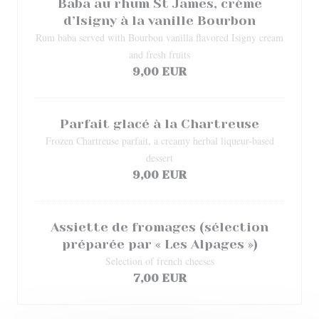
Baba au rhum St James, crème
d’Isigny à la vanille Bourbon
Rum baba served with Bourbon vanilla flavored Isigny cream
and fresh fruits
9,00 EUR
Parfait glacé à la Chartreuse
Frozen Chartreuse parfait, a creamy herbal liqueur-based
dessert
9,00 EUR
Assiette de fromages (sélection
préparée par « Les Alpages »)
Selection of french cheeses
7,00 EUR