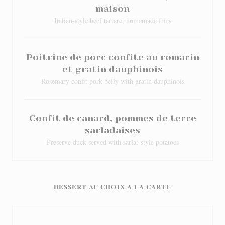
maison
Italian-style beef tartare, homemade fries
Poitrine de porc confite au romarin
et gratin dauphinois
Rosemary confit pork belly with gratin dauphinois
Confit de canard, pommes de terre
sarladaises
Preserve duck served with sarlat-style potatoes
DESSERT AU CHOIX A LA CARTE