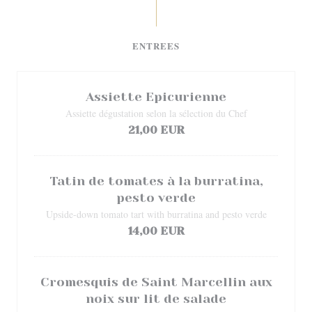
ENTREES
Assiette Epicurienne
Assiette dégustation selon la sélection du Chef
21,00 EUR
Tatin de tomates à la burratina,
pesto verde
Upside-down tomato tart with burratina and pesto verde
14,00 EUR
Cromesquis de Saint Marcellin aux
noix sur lit de salade