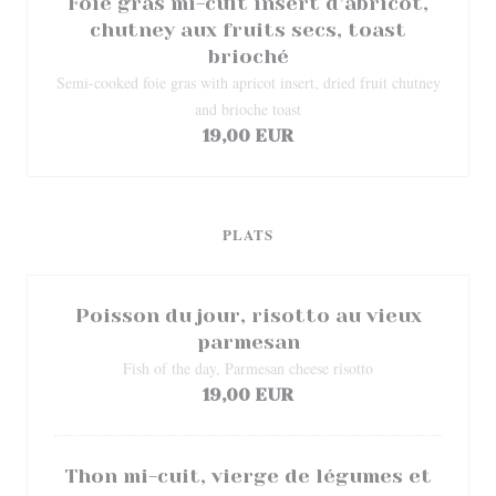
Foie gras mi-cuit insert d’abricot,
chutney aux fruits secs, toast
brioché
Semi-cooked foie gras with apricot insert, dried fruit chutney
and brioche toast
19,00 EUR
PLATS
Poisson du jour, risotto au vieux
parmesan
Fish of the day, Parmesan cheese risotto
19,00 EUR
Thon mi-cuit, vierge de légumes et