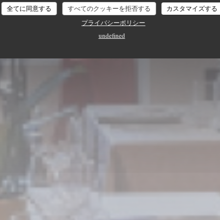
L'EPICURIEN
L'Epicurien
全てに同意する
すべてのクッキーを拒否する
カスタマイズする
プライバシーポリシー
undefined
予約