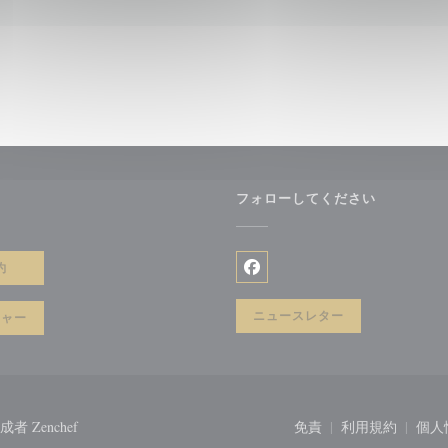
フォローしてください
きます))
約
Facebook ((新しいウィン
ニュースレター
チャー
((新しいウィンドウで開きます))
の作成者
Zenchef
免責
利用規約
個人
((新しいウィンドウで
((新しい