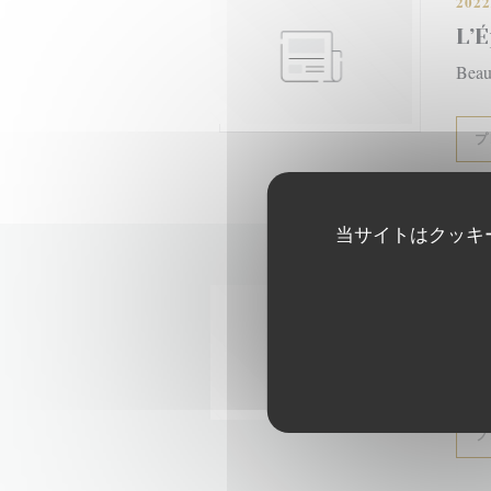
2022
L’É
Beau
プ
当サイトはクッキ
2021
L’É
Beau
プ