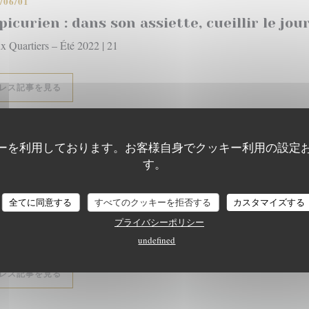
/06/01
picurien : dans son assiette, cueillir le jou
x Quartiers – Été 2022 | 21
((新しいウィンドウで開きます))
レス記事を見る
ーを利用しております。お客様自身でクッキー利用の設定
す。
/12/01
L'EPICURIEN
全てに同意する
すべてのクッキーを拒否する
カスタマイズする
picurien : le fruit de mer passion
プライバシーポリシー
x Quartiers – Hiver 2021
undefined
((新しいウィンドウで開きます))
レス記事を見る