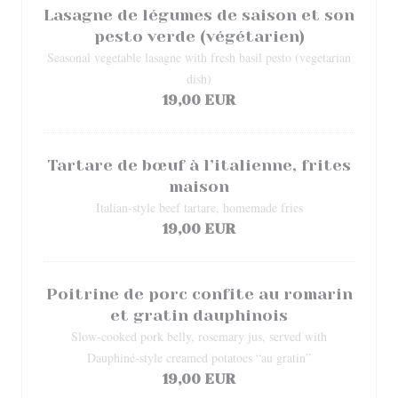
Lasagne de légumes de saison et son
pesto verde (végétarien)
Seasonal vegetable lasagne with fresh basil pesto (vegetarian
dish)
19,00 EUR
Tartare de bœuf à l’italienne, frites
maison
Italian-style beef tartare, homemade fries
19,00 EUR
Poitrine de porc confite au romarin
et gratin dauphinois
Slow-cooked pork belly, rosemary jus, served with
Dauphiné-style creamed potatoes “au gratin”
19,00 EUR