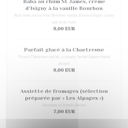
Baba au rhum St James, crème
d’Isigny à la vanille Bourbon
Rum baba served with Bourbon vanilla flavored Isigny cream
and fresh fruits
9,00 EUR
Parfait glacé à la Chartreuse
Frozen Chartreuse parfait, a creamy herbal liqueur-based
dessert
9,00 EUR
Assiette de fromages (sélection
préparée par « Les Alpages »)
Selection of french cheeses
7,00 EUR