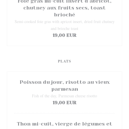
Foie gras mi-cuit insert d’abricot,
chutney aux fruits secs, toast
brioché
Semi-cooked foie gras with apricot insert, dried fruit chutney
and brioche toast
19,00 EUR
PLATS
Poisson du jour, risotto au vieux
parmesan
Fish of the day, Parmesan cheese risotto
19,00 EUR
Thon mi-cuit, vierge de légumes et