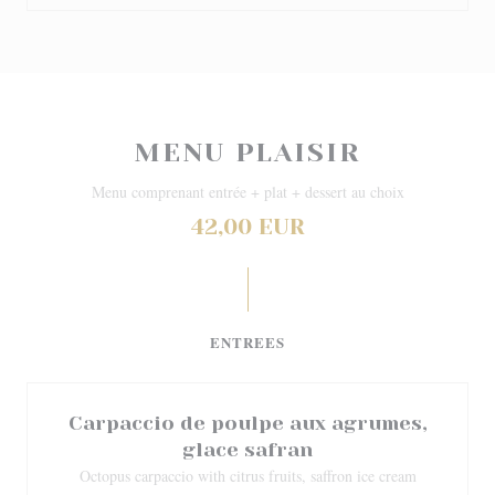
MENU PLAISIR
Menu comprenant entrée + plat + dessert au choix
42,00 EUR
ENTREES
Carpaccio de poulpe aux agrumes,
glace safran
Octopus carpaccio with citrus fruits, saffron ice cream