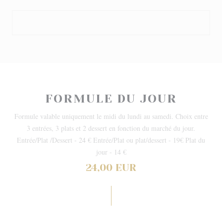
FORMULE DU JOUR
Formule valable uniquement le midi du lundi au samedi. Choix entre
3 entrées, 3 plats et 2 dessert en fonction du marché du jour.
Entrée/Plat /Dessert - 24 € Entrée/Plat ou plat/dessert - 19€ Plat du
jour - 14 €
24,00 EUR