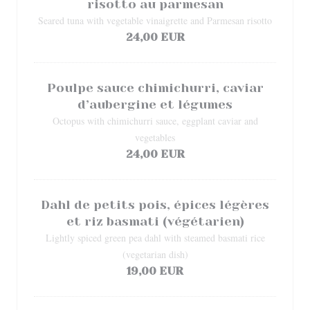
risotto au parmesan
Seared tuna with vegetable vinaigrette and Parmesan risotto
24,00 EUR
Poulpe sauce chimichurri, caviar
d’aubergine et légumes
Octopus with chimichurri sauce, eggplant caviar and
vegetables
24,00 EUR
Dahl de petits pois, épices légères
et riz basmati (végétarien)
Lightly spiced green pea dahl with steamed basmati rice
(vegetarian dish)
19,00 EUR