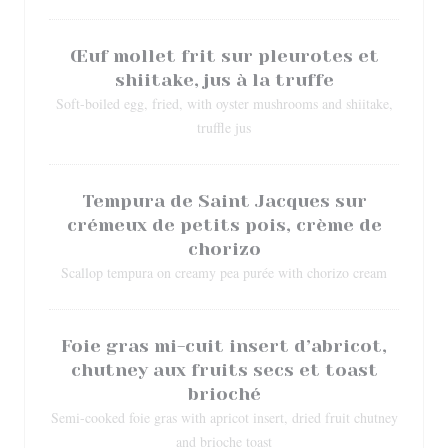
Œuf mollet frit sur pleurotes et
shiitake, jus à la truffe
Soft-boiled egg, fried, with oyster mushrooms and shiitake,
truffle jus
Tempura de Saint Jacques sur
crémeux de petits pois, crème de
chorizo
Scallop tempura on creamy pea purée with chorizo cream
Foie gras mi-cuit insert d’abricot,
chutney aux fruits secs et toast
brioché
Semi-cooked foie gras with apricot insert, dried fruit chutney
and brioche toast