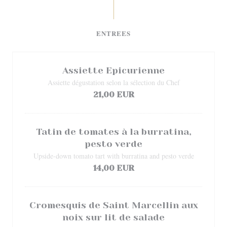
ENTREES
Assiette Epicurienne
Assiette dégustation selon la sélection du Chef
21,00 EUR
Tatin de tomates à la burratina,
pesto verde
Upside-down tomato tart with burratina and pesto verde
14,00 EUR
Cromesquis de Saint Marcellin aux
noix sur lit de salade