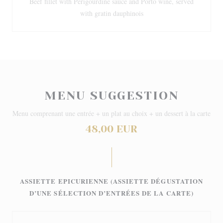
Beef fillet with Périgourdine sauce and Porto wine, served
with gratin dauphinois
MENU SUGGESTION
Menu comprenant une entrée + un plat au choix + un dessert à la carte
48,00 EUR
ASSIETTE EPICURIENNE (ASSIETTE DÉGUSTATION
D’UNE SÉLECTION D’ENTRÉES DE LA CARTE)