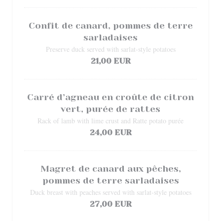
Confit de canard, pommes de terre
sarladaises
Preserve duck served with sarlat-style potatoes
21,00 EUR
Carré d’agneau en croûte de citron
vert, purée de rattes
Rack of lamb with lime crust and Ratte potato purée
24,00 EUR
Magret de canard aux pêches,
pommes de terre sarladaises
Duck breast with peaches served with sarlat-style potatoes
27,00 EUR