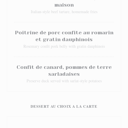
maison
Italian-style beef tartare, homemade fries
Poitrine de porc confite au romarin
et gratin dauphinois
Rosemary confit pork belly with gratin dauphinois
Confit de canard, pommes de terre
sarladaises
Preserve duck served with sarlat-style potatoes
DESSERT AU CHOIX A LA CARTE