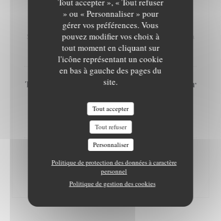
Tout accepter », « Tout refuser
» ou « Personnaliser » pour
Cromesquis de Saint Marcellin aux
gérer vos préférences. Vous
noix sur lit de salade
pouvez modifier vos choix à
Saint-Marcellin (local cheese) cromesquis with walnuts on a
tout moment en cliquant sur
bed of salad
l'icône représentant un cookie
en bas à gauche des pages du
site.
Terrine de lapin aux pistaches, cœur
de foie gras et chutney de saison
Rabbit terrine with pistachios, foie gras center and seasonal
Tout accepter
chutney
Tout refuser
Personnaliser
Tatin de tomates à la burratina,
Politique de protection des données à caractère
pesto verde
personnel
Upside-down tomato tart with burratina and pesto verde
Politique de gestion des cookies