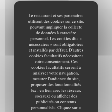
Le restaurant et ses partenaires
utilisent des cookies sur ce site,
MENU ACTUALITÉ
pouvant impliquer la collecte
de données à caractère
Menu comprenant entrée + plat + dessert au choix
personnel. Les cookies dits «
32,00 EUR
nécessaires » sont obligatoires
et installés par défaut. D'autres
cookies facultatifs nécessitent
votre consentement. Ces
cookies facultatifs servent à
ENTREES
analyser votre navigation,
mesurer l'audience du site,
proposer des fonctionnalités
Tartare de thon et saumon sur
(ex : en lien avec les réseaux
guacamole maison
sociaux) ou afficher des
Tuna and salmon tartare with homemade guacamole
publicités ou contenus
personnalisés. Cliquez sur «
L'EPICURIEN