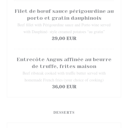
Filet de bœuf sauce périgourdine au
porto et gratin dauphinois
Beef fillet with Périgourdine sauce and Porto wine served
with Dauphiné- style creamed potatoes “au gratin”
29,00 EUR
Entrecôte Angus affinée au beurre
de truffe, frites maison
Beef ribsteak cooked with truffle butter served with
homemade French fries (your choice of cooking)
36,00 EUR
DESSERTS