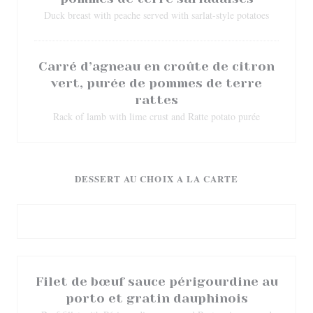
Duck breast with peache served with sarlat-style potatoes
Carré d’agneau en croûte de citron
vert, purée de pommes de terre
rattes
Rack of lamb with lime crust and Ratte potato purée
DESSERT AU CHOIX A LA CARTE
Filet de bœuf sauce périgourdine au
porto et gratin dauphinois