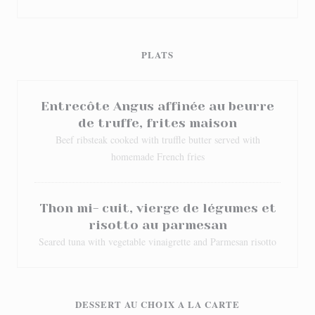
PLATS
Entrecôte Angus affinée au beurre
de truffe, frites maison
Beef ribsteak cooked with truffle butter served with
homemade French fries
Thon mi- cuit, vierge de légumes et
risotto au parmesan
Seared tuna with vegetable vinaigrette and Parmesan risotto
DESSERT AU CHOIX A LA CARTE