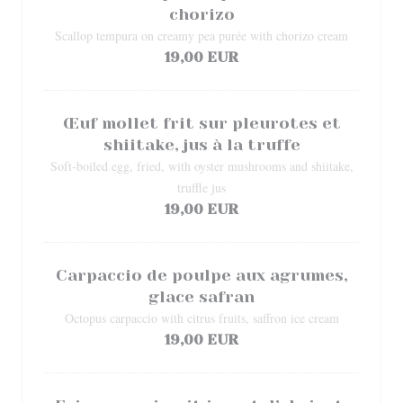
chorizo
Scallop tempura on creamy pea purée with chorizo cream
19,00 EUR
Œuf mollet frit sur pleurotes et
shiitake, jus à la truffe
Soft-boiled egg, fried, with oyster mushrooms and shiitake,
truffle jus
19,00 EUR
Carpaccio de poulpe aux agrumes,
glace safran
Octopus carpaccio with citrus fruits, saffron ice cream
19,00 EUR