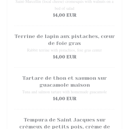
Saint-Marcellin (local cheese) cromesquis with walnuts on a
bed of salad
14,00 EUR
Terrine de lapin aux pistaches, cœur
de foie gras
Rabbit terrine with pistachios, foie gras center
14,00 EUR
Tartare de thon et saumon sur
guacamole maison
Tuna and salmon tartare with homemade guacamole
14,00 EUR
Tempura de Saint Jacques sur
crémeux de petits pois, crème de