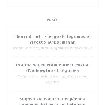
PLATS
Thon mi-cuit, vierge de légumes et
risotto au parmesan
Seared tuna with vegetable vinaigrette and Parmesan risotto
Poulpe sauce chimichurri, caviar
d’aubergine et légumes
Octopus with chimichurri sauce, eggplant caviar and
vegetables
Magret de canard aux pêches,
pommes de terre sarladaises