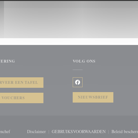
VERING
VOLG ONS
ter))
RVEER EEN TAFEL
Facebook ((opent in een nieuw 
NIEUWSBRIEF
VOUCHERS
((opent in een nieuw venster))
enchef
Disclaimer
GEBRUIKSVOORWAARDEN
Beleid bescher
((opent in een nieuw venster))
((opent in een nieuw venster))