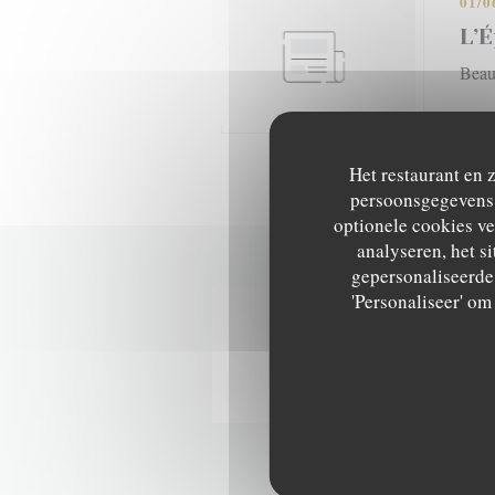
01/0
L’É
Beau
Z
Het restaurant en 
persoonsgegevens. 
optionele cookies v
analyseren, het si
gepersonaliseerde 
'Personaliseer' o
01/1
L’É
Beau
Z