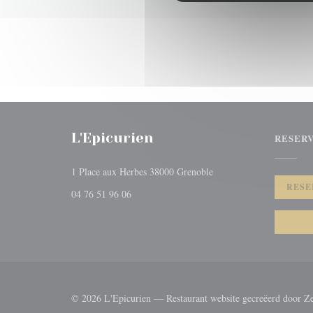
L'Epicurien
RESER
((opent in een nieuw vens
1 Place aux Herbes 38000 Grenoble
RESE
04 76 51 96 06
© 2026 L'Epicurien — Restaurant website gecreëerd door
Z