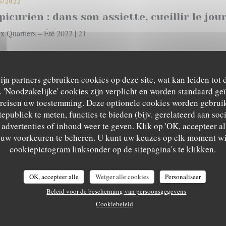
6/2022
picurien : dans son assiette, cueillir le jou
x Quartiers – Été 2022 | 21
((OPENT IN EEN NIEUW VENSTER))
IE HET NIEUWSARTIKEL
zijn partners gebruiken cookies op deze site, wat kan leiden tot
'Noodzakelijke' cookies zijn verplicht en worden standaard ge
ereisen uw toestemming. Deze optionele cookies worden gebruik
tepubliek te meten, functies te bieden (bijv. gerelateerd aan so
advertenties of inhoud weer te geven. Klik op 'OK, accepteer alle
m uw voorkeuren te beheren. U kunt uw keuzes op elk moment wi
2/2021
L'EPICURIEN
cookiepictogram linksonder op de sitepagina's te klikken.
picurien : le fruit de mer passion
x Quartiers – Hiver 2021
OK, accepteer alle
Weiger alle cookies
Personaliseer
Beleid voor de bescherming van persoonsgegevens
((OPENT IN EEN NIEUW VENSTER))
IE HET NIEUWSARTIKEL
Cookiebeleid