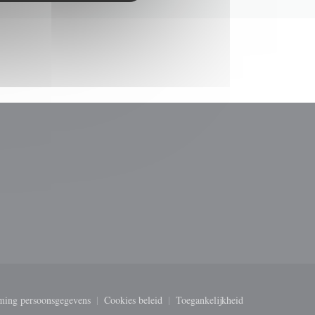
venster))
ming persoonsgegevens
Cookies beleid
Toegankelijkheid
((opent in een nieuw venster))
((opent in een nieuw venster))
((opent in een nieuw venst