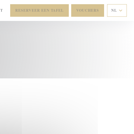
CT
RESERVEER EEN TAFEL
VOUCHERS
NL
ER))