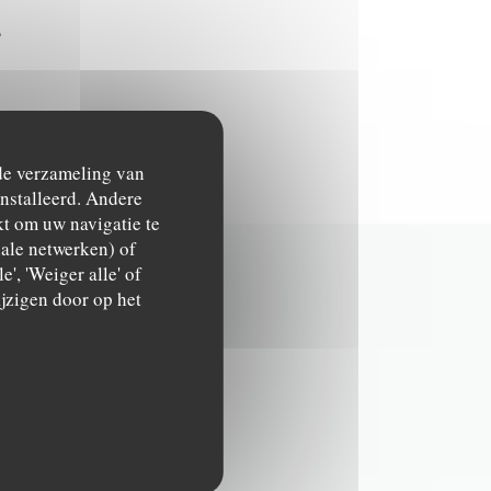
r
 de verzameling van
ïnstalleerd. Andere
t om uw navigatie te
ciale netwerken) of
', 'Weiger alle' of
jzigen door op het