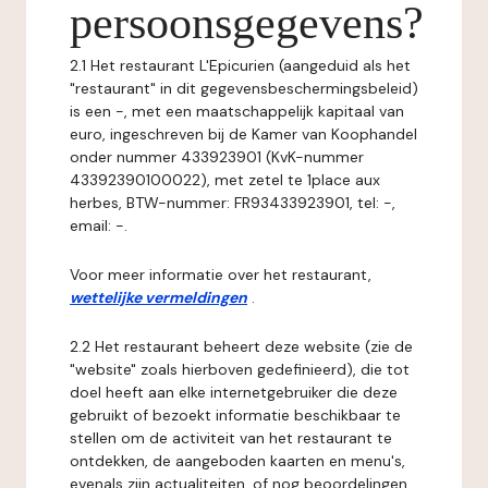
persoonsgegevens?
2.1 Het restaurant L'Epicurien (aangeduid als het
"restaurant" in dit gegevensbeschermingsbeleid)
is een -, met een maatschappelijk kapitaal van
euro, ingeschreven bij de Kamer van Koophandel
onder nummer 433923901 (KvK-nummer
43392390100022), met zetel te 1place aux
herbes, BTW-nummer: FR93433923901, tel: -,
email: -.
Voor meer informatie over het restaurant,
wettelijke vermeldingen
.
2.2 Het restaurant beheert deze website (zie de
"website" zoals hierboven gedefinieerd), die tot
doel heeft aan elke internetgebruiker die deze
gebruikt of bezoekt informatie beschikbaar te
stellen om de activiteit van het restaurant te
ontdekken, de aangeboden kaarten en menu's,
evenals zijn actualiteiten, of nog beoordelingen