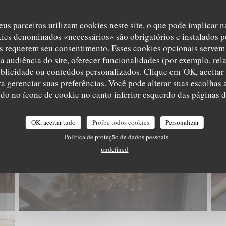
eus parceiros utilizam cookies neste site, o que pode implicar 
kies denominados «necessários» são obrigatórios e instalados p
s requerem seu consentimento. Esses cookies opcionais servem 
a audiência do site, oferecer funcionalidades (por exemplo, rel
ublicidade ou conteúdos personalizados. Clique em 'OK, aceitar 
ara gerenciar suas preferências. Você pode alterar suas escolha
L'EPICURIEN
ndo no ícone de cookie no canto inferior esquerdo das páginas do
OK, aceitar tudo
Proíbe todos cookies
Personalizar
Política de proteção de dados pessoais
undefined