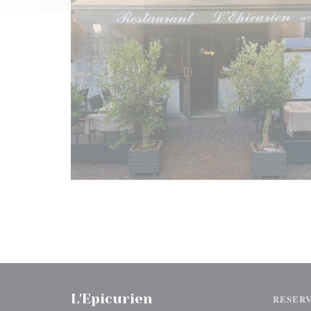
L'Epicurien
RESER