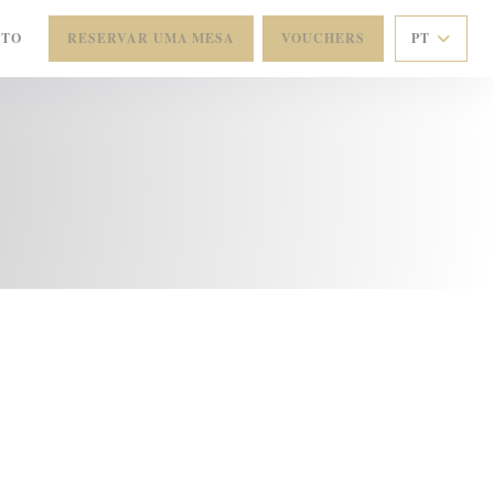
CTO
RESERVAR UMA MESA
VOUCHERS
PT
 JANELA))