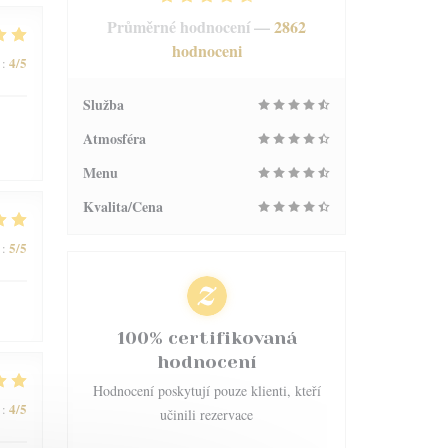
Průměrné hodnocení —
2862
hodnoceni
4
/5
:
Služba
Atmosféra
Menu
Kvalita/Cena
5
/5
:
100% certifikovaná
hodnocení
Hodnocení poskytují pouze klienti, kteří
4
/5
:
učinili rezervace