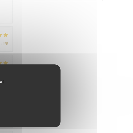
4
/5
:
5
/5
:
at
5
/5
: