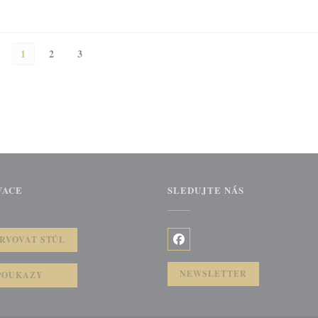
1
2
3
VACE
SLEDUJTE NÁS
))
RVOVAT STŮL
Facebook ((otevře se v novém 
NEWSLETTER
POUKAZY