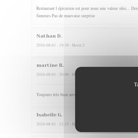
Restaurant l épicurien est pour nous une valeur sûre... Dom
fumeurs Pas de mauvaise surprise
Nathan
D
2026-08-01
- 19:30 - Hosté 2
martine
R
2026-08-01
- 20:00 - Hosté 2
T
Toujours très bien servi et un régal pour les papilles il y
Isabelle
G
2026-08-01
- 12:15 - Hosté 4