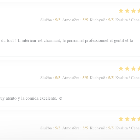
5
/5
5
/5
5
/5
Služba
:
Atmosféra
:
Kuchyně
:
Kvalita / Cena
 tout ! L'intérieur est charmant, le personnel professionnel et gentil et la
5
/5
5
/5
5
/5
Služba
:
Atmosféra
:
Kuchyně
:
Kvalita / Cena
uy atento y la comida excelente. ☺️
5
/5
3
/5
5
/5
Služba
:
Atmosféra
:
Kuchyně
:
Kvalita / Cena