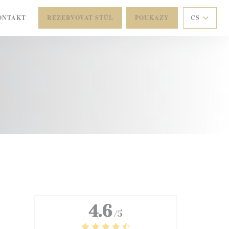
ONTAKT
REZERVOVAT STŮL
POUKAZY
CS
V NOVÉM OKNĚ))
4.6
/5