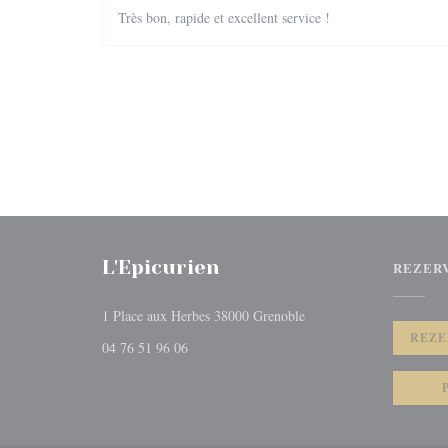
Très bon, rapide et excellent service !
L'Epicurien
REZER
((otevře se v novém okně
1 Place aux Herbes 38000 Grenoble
REZE
04 76 51 96 06