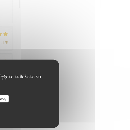
4
/5
:
5
/5
:
έγξετε τι θέλετε να
υση
5
/5
: