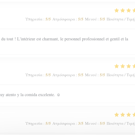
5
/5
5
/5
5
/5
Υπηρεσία
:
Ατμόσφαιρα
:
Μενού
:
Ποιότητα / Τιμή
 tout ! L'intérieur est charmant, le personnel professionnel et gentil et la
5
/5
5
/5
5
/5
Υπηρεσία
:
Ατμόσφαιρα
:
Μενού
:
Ποιότητα / Τιμή
uy atento y la comida excelente. ☺️
5
/5
3
/5
5
/5
Υπηρεσία
:
Ατμόσφαιρα
:
Μενού
:
Ποιότητα / Τιμή