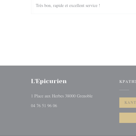
Très bon, rapide et excellent service !
L'Epicurien
ΚΡΆΤΗ
((ανοίγει σε νέο παρά
1 Place aux Herbes 38000 Grenoble
ΚΆΝΤ
04 76 51 96 06