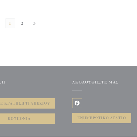
1
2
3
ΣΗ
ΑΚΟΛΟΥΘΉΣΤΕ ΜΑΣ
θυρο))
Ε ΚΡΆΤΗΣΗ ΤΡΑΠΕΖΙΟΎ
Facebook ((ανοίγει σε νέο 
ΕΝΗΜΕΡΩΤΙΚΌ ΔΕΛΤΊΟ
ΚΟΥΠΌΝΙΑ