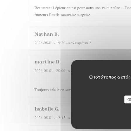
Restaurant l épicurien est pour nous une valeur sûre... Dom
fumeurs Pas de mauvaise surprise
Nathan
D
2026-08-01
- 19:30 - καλεσμένοι 2
martine
R
2026-08-01
- 20:00 - καλεσμένοι 2
Ο ιστότοπος αυτός 
Toujours très bien servi et un régal pour les papilles il y
O
Isabelle
G
2026-08-01
- 12:15 - καλεσμένοι 4