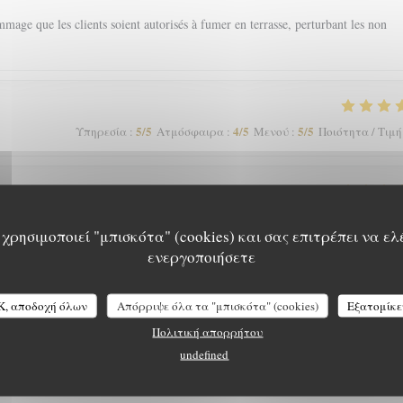
mage que les clients soient autorisés à fumer en terrasse, perturbant les non
5
/5
4
/5
5
/5
Υπηρεσία
:
Ατμόσφαιρα
:
Μενού
:
Ποιότητα / Τιμή
5
/5
5
/5
5
/5
Υπηρεσία
:
Ατμόσφαιρα
:
Μενού
:
Ποιότητα / Τιμή
χρησιμοποιεί "μπισκότα" (cookies) και σας επιτρέπει να ελ
ενεργοποιήσετε
 a pas mieux sur Grenoble rapport qualité-prix
L'EPICURIEN
K, αποδοχή όλων
Απόρριψε όλα τα "μπισκότα" (cookies)
Εξατομίκε
Πολιτική απορρήτου
undefined
5
/5
5
/5
5
/5
Υπηρεσία
:
Ατμόσφαιρα
:
Μενού
:
Ποιότητα / Τιμή