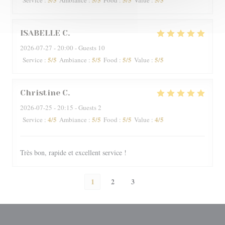
Service
:
Ambiance
:
Food
:
Value
:
ISABELLE
C
2026-07-27
- 20:00 - Guests 10
5
/5
5
/5
5
/5
5
/5
Service
:
Ambiance
:
Food
:
Value
:
Christine
C
2026-07-25
- 20:15 - Guests 2
4
/5
5
/5
5
/5
4
/5
Service
:
Ambiance
:
Food
:
Value
:
Très bon, rapide et excellent service !
1
2
3