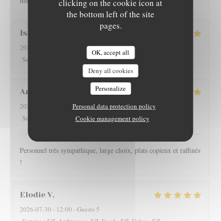
mieux sur Grenoble rapport qualité-prix
clicking on the cookie icon at
the bottom left of the site
pages.
Isabelle
G
2026-08-01
- 12:15 - Guests 4
OK, accept all
5
/5
5
/5
5
/5
5
/5
Service
:
Ambiance
:
Food
:
Value
:
Deny all cookies
Personalize
Arnaud
V
2026-07-30
- 19:30 - Guests 2
Personal data protection policy
5
/5
5
/5
5
/5
5
/5
Service
:
Ambiance
:
Food
:
Value
:
Cookie management policy
Personnel très sympathique, large choix, plats copieux et raffinés
!
Elodie
V
2026-07-30
- 12:00 - Guests 5
5
/5
5
/5
5
/5
5
/5