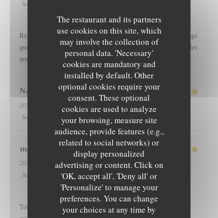
5
/5
3
/5
5
/5
4
/5
Service
:
Ambiance
:
Food
:
Value
:
The restaurant and its partners
use cookies on this site, which
Restaurant l épicurien est pour nous une valeur sûre... Dommage
may involve the collection of
que les clients soient autorisés à fumer en terrasse, perturbant les
personal data. 'Necessary'
non fumeurs Pas de mauvaise surprise
cookies are mandatory and
installed by default. Other
optional cookies require your
Nathan
D
consent. These optional
2026-08-01
- 19:30 - Guests 2
cookies are used to analyze
5
/5
4
/5
5
/5
4
/5
Service
:
Ambiance
:
Food
:
Value
:
your browsing, measure site
audience, provide features (e.g.,
related to social networks) or
martine
R
display personalized
2026-08-01
- 20:00 - Guests 2
advertising or content. Click on
5
/5
5
/5
5
/5
5
/5
L'EPICURIEN
Service
:
Ambiance
'OK, accept all', 'Deny all' or
:
Food
:
Value
:
'Personalize' to manage your
preferences. You can change
Toujours très bien servi et un régal pour les papilles il y a pas
your choices at any time by