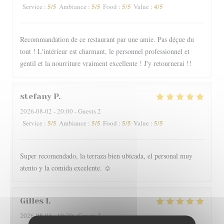
5
/5
5
/5
5
/5
4
/5
Service
:
Ambiance
:
Food
:
Value
:
Recommandation de ce restaurant par une amie. Pas déçue du
tout ! L'intérieur est charmant, le personnel professionnel et
gentil et la nourriture vraiment excellente ! J'y retournerai !!
stefany
P
2026-08-02
- 20:00 - Guests 2
5
/5
5
/5
5
/5
5
/5
Service
:
Ambiance
:
Food
:
Value
:
Super recomendado, la terraza bien ubicada, el personal muy
atento y la comida excelente. ☺️
Gilles
I
2026-08-01
- 19:30 - Guests 2