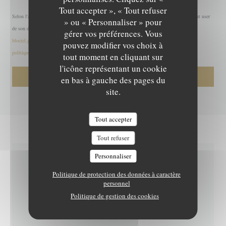
L'EPICURIEN
Tout accepter », « Tout refuser
Selon l'article L.223-2 du code de la consommation, il est rappelé que le consommateur peut user
» ou « Personnaliser » pour
de son droit à s'inscrire sur la liste d'opposition au démarchage téléphonique Bloctel :
gérer vos préférences. Vous
bloctel.gouv.fr
. Pour plus d'informations sur le traitement de vos données, consultez notre
pouvez modifier vos choix à
politique de confidentialité
.
tout moment en cliquant sur
l'icône représentant un cookie
en bas à gauche des pages du
site.
Tout accepter
Tout refuser
Personnaliser
INFOS PRATIQUES
Politique de protection des données à caractère
personnel
Politique de gestion des cookies
CUISINE
Traditionnel, Locale, Française