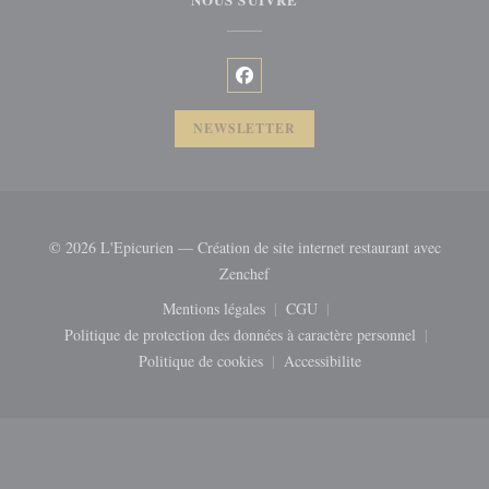
Facebook ((ouvre une nouvelle fenêt
NEWSLETTER
© 2026 L'Epicurien — Création de site internet restaurant avec
((ouvre une nouvelle fenêtre))
Zenchef
Mentions légales
CGU
((ouvre une nouvelle fenêtre))
((ouvre une nouvelle fenêtre
Politique de protection des données à caractère personnel
((ouvre une nouvelle fenêtre))
Politique de cookies
Accessibilite
((ouvre une nouvelle fenêtre))
((ouvre une nouvelle fenêtr