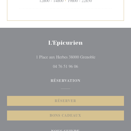
12h00 - 14h00
19h00 - 22h30
•
L'Epicurien
((ouvre une nouvelle 
1 Place aux Herbes 38000 Grenoble
04 76 51 96 06
RÉSERVATION
RÉSERVER
BONS CADEAUX
NOUS SUIVRE