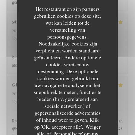
gentil et la nourriture vraiment excellente ! J'y retournerai !!
Het restaurant en zijn partners
gebruiken cookies op deze site,
stefany
P
wat kan leiden tot de
verzameling van
2026-08-02
- 20:00 - Gasten 2
persoonsgegevens.
5
/5
5
/5
5
/5
5
/5
Service
:
Atmosfeer
:
Keuken
:
Kwaliteit / Prijs
:
'Noodzakelijke' cookies zijn
verplicht en worden standaard
geïnstalleerd. Andere optionele
Super recomendado, la terraza bien ubicada, el personal muy
cookies vereisen uw
atento y la comida excelente. ☺️
toestemming. Deze optionele
cookies worden gebruikt om
uw navigatie te analyseren, het
Gilles
I
sitepubliek te meten, functies te
2026-08-01
- 19:30 - Gasten 2
bieden (bijv. gerelateerd aan
5
/5
3
/5
5
/5
4
/5
Service
:
Atmosfeer
:
Keuken
:
Kwaliteit / Prijs
:
sociale netwerken) of
gepersonaliseerde advertenties
L'EPICURIEN
of inhoud weer te geven. Klik
Restaurant l épicurien est pour nous une valeur sûre... Dommage
op 'OK, accepteer alle', 'Weiger
que les clients soient autorisés à fumer en terrasse, perturbant les
alle' of 'Personaliseer' om uw