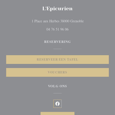
L'Epicurien
((opent in een nieuw 
1 Place aux Herbes 38000 Grenoble
04 76 51 96 06
RESERVERING
RESERVEER EEN TAFEL
VOUCHERS
VOLG ONS
Facebook ((opent in een nieuw vens