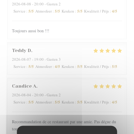
2026-08-08
- 20:00 - Gasten 2
5
/5
5
/5
5
/5
4
/5
Service
:
Atmosfeer
:
Keuken
:
Kwaliteit / Prijs
:
Toujours aussi bon !!!
Teddy
D
2026-08-07
- 19:00 - Gasten 3
5
/5
4
/5
5
/5
5
/5
Service
:
Atmosfeer
:
Keuken
:
Kwaliteit / Prijs
:
Candice
A
2026-08-04
- 20:00 - Gasten 2
5
/5
5
/5
5
/5
4
/5
Service
:
Atmosfeer
:
Keuken
:
Kwaliteit / Prijs
:
Recommandation de ce restaurant par une amie. Pas déçue du
tout ! L'intérieur est charmant, le personnel professionnel et