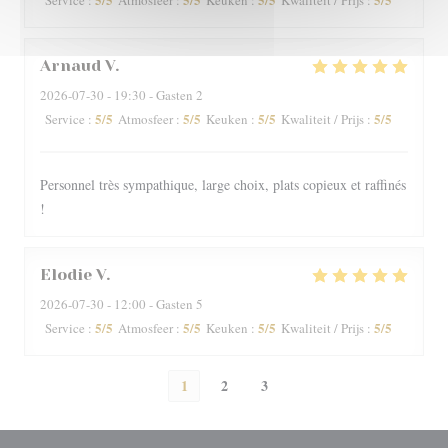
Service
:
Atmosfeer
:
Keuken
:
Kwaliteit / Prijs
:
Arnaud
V
2026-07-30
- 19:30 - Gasten 2
5
/5
5
/5
5
/5
5
/5
Service
:
Atmosfeer
:
Keuken
:
Kwaliteit / Prijs
:
Personnel très sympathique, large choix, plats copieux et raffinés
!
Elodie
V
2026-07-30
- 12:00 - Gasten 5
5
/5
5
/5
5
/5
5
/5
Service
:
Atmosfeer
:
Keuken
:
Kwaliteit / Prijs
:
1
2
3