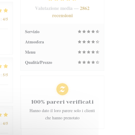
Valutazione media —
2862
recensioni
4
/5
:
Servizio
Atmosfera
Menu
Qualità/Prezzo
5
/5
:
100% pareri verificati
Hanno dato il loro parere solo i clienti
che hanno prenotato
4
/5
: