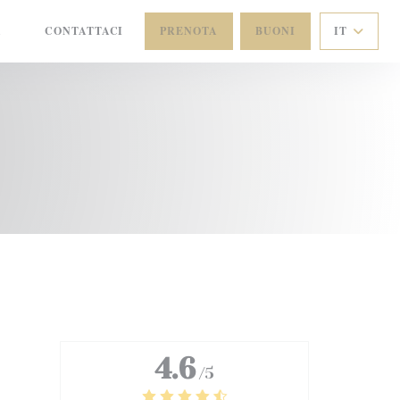
A
CONTATTACI
PRENOTA
BUONI
IT
((APRE UNA NUOVA FINESTRA))
4.6
/5