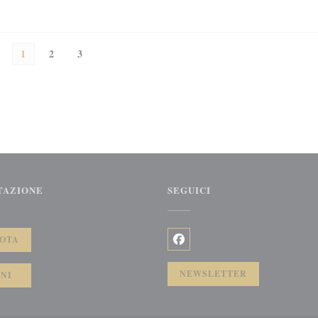
1
2
3
TAZIONE
SEGUICI
))
OTA
Facebook ((apre una nuova fine
NEWSLETTER
NI