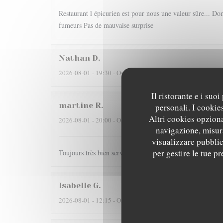
Restaurant l épicurien est pour nous une valeur sûre... Dom
fumeurs Pas de mauvaise surprise
Nathan
D
2026-08-01
- 19:30 - Ospiti 2
Il ristorante e i suo
martine
R
personali. I cookie
Altri cookies opziona
2026-08-01
- 20:00 - Ospiti 2
navigazione, misura
visualizzare pubblici
per gestire le tue p
Toujours très bien servi et un régal pour les papilles il y
Isabelle
G
2026-08-01
- 12:15 - Ospiti 4