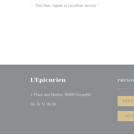
Très bon, rapide et excellent service !
L'Epicurien
PRENO
((apre una nuova finestra
1 Place aux Herbes 38000 Grenoble
PREN
04 76 51 96 06
BUO