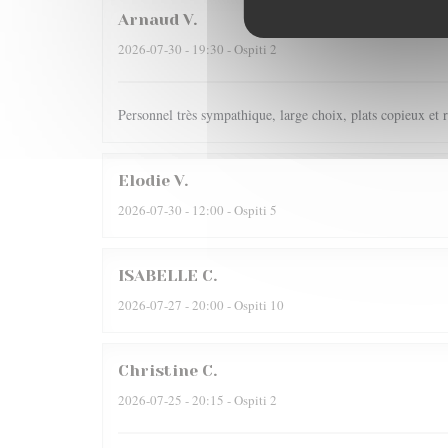
Arnaud
V
2026-07-30
- 19:30 - Ospiti 2
Personnel très sympathique, large choix, plats copieux et r
Elodie
V
2026-07-30
- 12:00 - Ospiti 5
ISABELLE
C
2026-07-27
- 20:00 - Ospiti 10
Christine
C
2026-07-25
- 20:15 - Ospiti 2