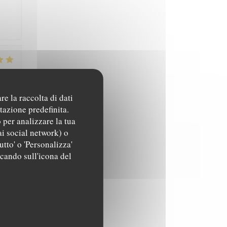
4
/5
:
re la raccolta di dati
tazione predefinita.
 per analizzare la tua
5
/5
:
ai social network) o
utto' o 'Personalizza'
ccando sull'icona del
5
/5
: