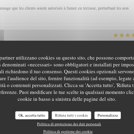
mage que les clients soient autorisés à fumer en terrasse, perturbant les non
5
/5
4
/5
5
/5
Servizio
:
Atmosfera
:
Cucina
:
Qualità / Prezzo
i partner utilizzano cookies su questo sito, che possono comporta
s denominati «necessari» sono obbligatori e installati per impos
li richiedono il tuo consenso. Questi cookies opzionali servono
5
/5
5
/5
5
/5
Servizio
:
Atmosfera
:
Cucina
:
Qualità / Prezzo
re l'audience del sito, fornire funzionalità (ad esempio, legate 
tà o contenuti personalizzati. Clicca su 'Accetta tutto', 'Rifiuta t
referenze. Puoi modificare le tue scelte in qualsiasi momento cli
 a pas mieux sur Grenoble rapport qualité-prix
L'EPICURIEN
cookie in basso a sinistra delle pagine del sito.
Ok, accetta tutto
Rifiuta tutti i cookie
Personalizza
5
/5
5
/5
5
/5
Servizio
:
Atmosfera
:
Cucina
:
Qualità / Prezzo
Politica di protezione dei dati personali
Politica di gestione dei cookie