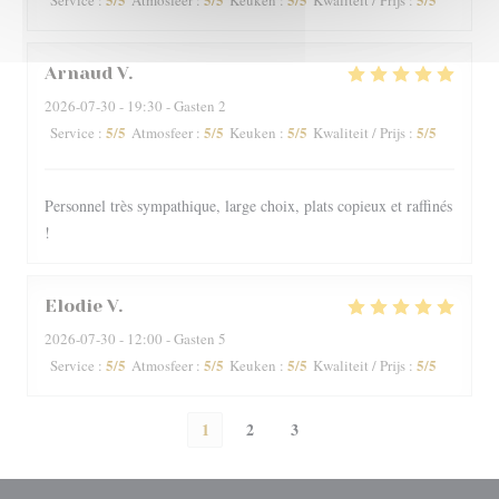
Service
:
Atmosfeer
:
Keuken
:
Kwaliteit / Prijs
:
Arnaud
V
2026-07-30
- 19:30 - Gasten 2
5
/5
5
/5
5
/5
5
/5
Service
:
Atmosfeer
:
Keuken
:
Kwaliteit / Prijs
:
Personnel très sympathique, large choix, plats copieux et raffinés
!
Elodie
V
2026-07-30
- 12:00 - Gasten 5
5
/5
5
/5
5
/5
5
/5
Service
:
Atmosfeer
:
Keuken
:
Kwaliteit / Prijs
:
1
2
3