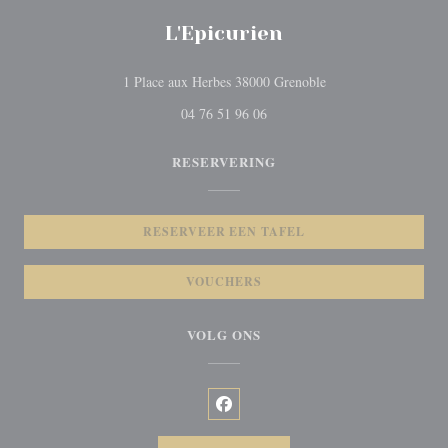
L'Epicurien
((opent in een nieuw 
1 Place aux Herbes 38000 Grenoble
04 76 51 96 06
RESERVERING
RESERVEER EEN TAFEL
VOUCHERS
VOLG ONS
Facebook ((opent in een nieuw vens