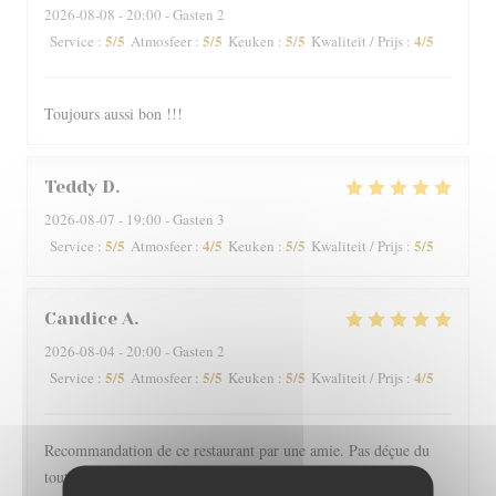
2026-08-08
- 20:00 - Gasten 2
5
/5
5
/5
5
/5
4
/5
Service
:
Atmosfeer
:
Keuken
:
Kwaliteit / Prijs
:
Toujours aussi bon !!!
Teddy
D
2026-08-07
- 19:00 - Gasten 3
5
/5
4
/5
5
/5
5
/5
Service
:
Atmosfeer
:
Keuken
:
Kwaliteit / Prijs
:
Candice
A
2026-08-04
- 20:00 - Gasten 2
5
/5
5
/5
5
/5
4
/5
Service
:
Atmosfeer
:
Keuken
:
Kwaliteit / Prijs
:
Recommandation de ce restaurant par une amie. Pas déçue du
tout ! L'intérieur est charmant, le personnel professionnel et