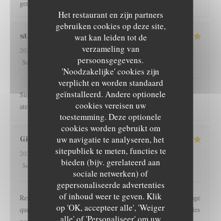
gentil et la nourriture vraiment excellente ! J'y retournerai !!
Het restaurant en zijn partners
gebruiken cookies op deze site,
stefany
P
wat kan leiden tot de
verzameling van
2026-08-02
- 20:00 - Gasten 2
persoonsgegevens.
5
/5
5
/5
5
/5
5
/5
Service
:
Atmosfeer
:
Keuken
:
Kwaliteit / Prijs
:
'Noodzakelijke' cookies zijn
verplicht en worden standaard
geïnstalleerd. Andere optionele
Super recomendado, la terraza bien ubicada, el personal muy
cookies vereisen uw
atento y la comida excelente. ☺️
toestemming. Deze optionele
cookies worden gebruikt om
uw navigatie te analyseren, het
Gilles
I
sitepubliek te meten, functies te
2026-08-01
- 19:30 - Gasten 2
bieden (bijv. gerelateerd aan
5
/5
3
/5
5
/5
4
/5
Service
:
Atmosfeer
:
Keuken
:
Kwaliteit / Prijs
:
sociale netwerken) of
gepersonaliseerde advertenties
L'EPICURIEN
of inhoud weer te geven. Klik
Restaurant l épicurien est pour nous une valeur sûre... Dommage
op 'OK, accepteer alle', 'Weiger
que les clients soient autorisés à fumer en terrasse, perturbant les
alle' of 'Personaliseer' om uw