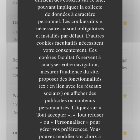
atento y la comida excelente. ☺️
pouvant impliquer la collecte
de données à caractère
personnel. Les cookies dits «
Gilles
I
nécessaires » sont obligatoires
2026-08-01
- 19:30 - Couverts 2
et installés par défaut. D'autres
5
/5
3
/5
5
/5
4
/5
Service
:
Ambiance
:
Cuisine
:
Qualité / Prix
:
cookies facultatifs nécessitent
votre consentement. Ces
cookies facultatifs servent à
Restaurant l épicurien est pour nous une valeur sûre... Dommage
analyser votre navigation,
que les clients soient autorisés à fumer en terrasse, perturbant les
mesurer l'audience du site,
non fumeurs Pas de mauvaise surprise
proposer des fonctionnalités
(ex : en lien avec les réseaux
sociaux) ou afficher des
Nathan
D
publicités ou contenus
2026-08-01
- 19:30 - Couverts 2
personnalisés. Cliquez sur «
L'EPICURIEN
5
/5
4
/5
5
/5
4
/5
Service
:
Ambiance
:
Cuisine
:
Qualité / Prix
:
Tout accepter », « Tout refuser
» ou « Personnaliser » pour
gérer vos préférences. Vous
martine
R
pouvez modifier vos choix à