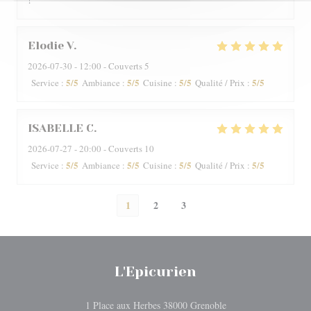
Elodie
V
2026-07-30
- 12:00 - Couverts 5
5
/5
5
/5
5
/5
5
/5
Service
:
Ambiance
:
Cuisine
:
Qualité / Prix
:
ISABELLE
C
2026-07-27
- 20:00 - Couverts 10
5
/5
5
/5
5
/5
5
/5
Service
:
Ambiance
:
Cuisine
:
Qualité / Prix
:
1
2
3
L'Epicurien
((ouvre une nouvelle 
1 Place aux Herbes 38000 Grenoble