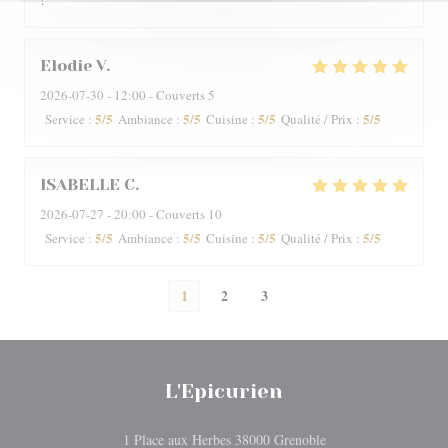
Elodie
V
2026-07-30
- 12:00 - Couverts 5
5
/5
5
/5
5
/5
5
/5
Service
:
Ambiance
:
Cuisine
:
Qualité / Prix
:
ISABELLE
C
2026-07-27
- 20:00 - Couverts 10
5
/5
5
/5
5
/5
5
/5
Service
:
Ambiance
:
Cuisine
:
Qualité / Prix
:
1
2
3
L'Epicurien
((ouvre une nouvelle 
1 Place aux Herbes 38000 Grenoble