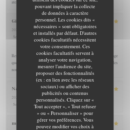
atento y la comida excelente. ☺️
pouvant impliquer la collecte
de données à caractère
personnel. Les cookies dits «
Gilles
I
nécessaires » sont obligatoires
2026-08-01
- 19:30 - Couverts 2
et installés par défaut. D'autres
5
/5
3
/5
5
/5
4
/5
Service
:
Ambiance
:
Cuisine
:
Qualité / Prix
:
cookies facultatifs nécessitent
votre consentement. Ces
cookies facultatifs servent à
Restaurant l épicurien est pour nous une valeur sûre... Dommage
analyser votre navigation,
que les clients soient autorisés à fumer en terrasse, perturbant les
mesurer l'audience du site,
non fumeurs Pas de mauvaise surprise
proposer des fonctionnalités
(ex : en lien avec les réseaux
sociaux) ou afficher des
Nathan
D
publicités ou contenus
2026-08-01
- 19:30 - Couverts 2
personnalisés. Cliquez sur «
L'EPICURIEN
5
/5
4
/5
5
/5
4
/5
Service
:
Ambiance
:
Cuisine
:
Qualité / Prix
:
Tout accepter », « Tout refuser
» ou « Personnaliser » pour
gérer vos préférences. Vous
martine
R
pouvez modifier vos choix à