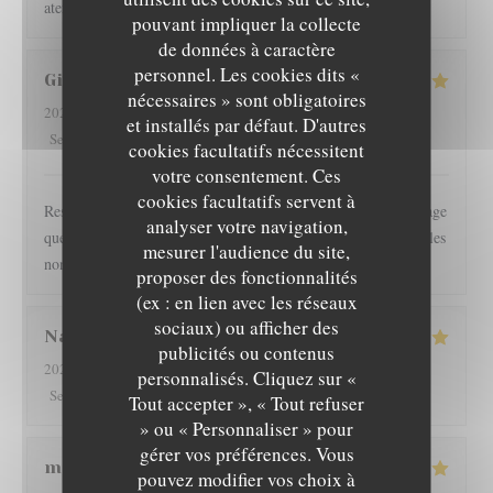
atento y la comida excelente. ☺️
pouvant impliquer la collecte
de données à caractère
personnel. Les cookies dits «
Gilles
I
nécessaires » sont obligatoires
2026-08-01
- 19:30 - Couverts 2
et installés par défaut. D'autres
5
/5
3
/5
5
/5
4
/5
Service
:
Ambiance
:
Cuisine
:
Qualité / Prix
:
cookies facultatifs nécessitent
votre consentement. Ces
cookies facultatifs servent à
Restaurant l épicurien est pour nous une valeur sûre... Dommage
analyser votre navigation,
que les clients soient autorisés à fumer en terrasse, perturbant les
mesurer l'audience du site,
non fumeurs Pas de mauvaise surprise
proposer des fonctionnalités
(ex : en lien avec les réseaux
sociaux) ou afficher des
Nathan
D
publicités ou contenus
2026-08-01
- 19:30 - Couverts 2
personnalisés. Cliquez sur «
L'EPICURIEN
5
/5
4
/5
5
/5
4
/5
Service
:
Ambiance
:
Cuisine
:
Qualité / Prix
:
Tout accepter », « Tout refuser
» ou « Personnaliser » pour
gérer vos préférences. Vous
martine
R
pouvez modifier vos choix à