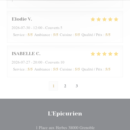
Elodie
V
2026-07-30
- 12:00 - Couverts 5
5
/5
5
/5
5
/5
5
/5
Service
:
Ambiance
:
Cuisine
:
Qualité / Prix
:
ISABELLE
C
2026-07-27
- 20:00 - Couverts 10
5
/5
5
/5
5
/5
5
/5
Service
:
Ambiance
:
Cuisine
:
Qualité / Prix
:
1
2
3
L'Epicurien
((ouvre une nouvelle 
1 Place aux Herbes 38000 Grenoble