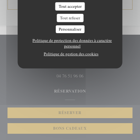
((OUVRE UNE NOUVELLE
VOIR L'ARTICLE
Tout accepter
Tout refuser
Personnaliser
Politique de protection des données à caractère
personnel
L'Epicurien
Politique de gestion des cookies
((ouvre une nouvelle 
1 Place aux Herbes 38000 Grenoble
04 76 51 96 06
RÉSERVATION
RÉSERVER
BONS CADEAUX