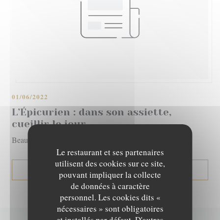
01/06/2022
L’Épicurien : dans son assiette,
cueillir le jour
Beaux Quartiers – Été 2022 | 21
Le restaurant et ses partenaires
utilisent des cookies sur ce site,
((OUVRE UNE NOUVELLE
VOIR L'ARTICLE
pouvant impliquer la collecte
de données à caractère
personnel. Les cookies dits «
nécessaires » sont obligatoires
et installés par défaut. D'autres