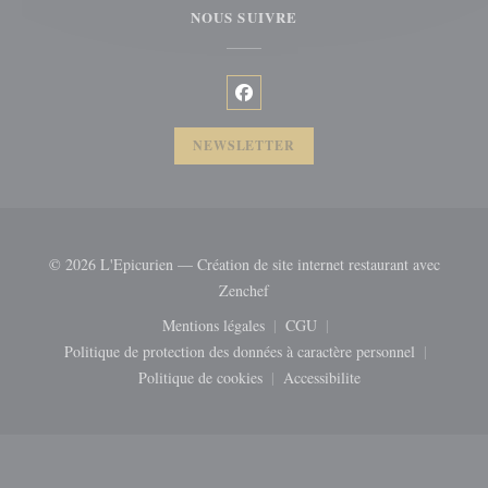
NOUS SUIVRE
Facebook ((ouvre une nouvelle fenêt
NEWSLETTER
© 2026 L'Epicurien — Création de site internet restaurant avec
((ouvre une nouvelle fenêtre))
Zenchef
Mentions légales
CGU
((ouvre une nouvelle fenêtre))
((ouvre une nouvelle fenêtre
Politique de protection des données à caractère personnel
((ouvre une nouvelle fenêtre))
Politique de cookies
Accessibilite
((ouvre une nouvelle fenêtre))
((ouvre une nouvelle fenêtr