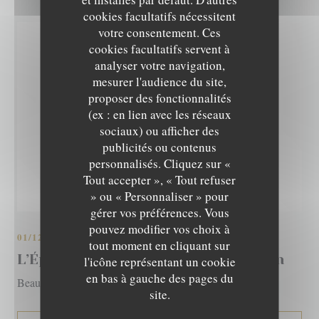
cookies facultatifs nécessitent
votre consentement. Ces
cookies facultatifs servent à
analyser votre navigation,
mesurer l'audience du site,
proposer des fonctionnalités
(ex : en lien avec les réseaux
sociaux) ou afficher des
publicités ou contenus
personnalisés. Cliquez sur «
L'EPICURIEN
Tout accepter », « Tout refuser
» ou « Personnaliser » pour
gérer vos préférences. Vous
pouvez modifier vos choix à
01/12/2021
tout moment en cliquant sur
L’Épicurien : le fruit de mer passion
l'icône représentant un cookie
en bas à gauche des pages du
Beaux Quartiers – Hiver 2021
site.