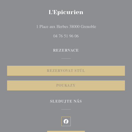
L'Epicurien
((otevře se v novém 
1 Place aux Herbes 38000 Grenoble
04 76 51 96 06
REZERVACE
REZERVOVAT STŮL
POUKAZY
SLEDUJTE NÁS
Facebook ((otevře se v novém okně