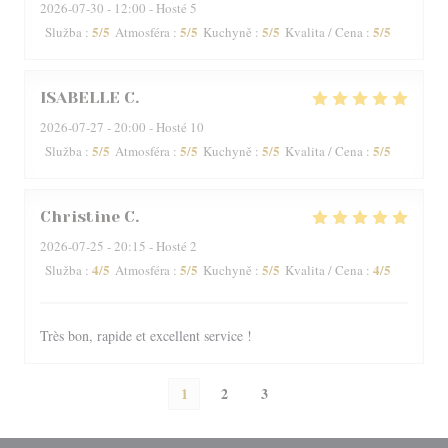
2026-07-30
- 12:00 - Hosté 5
5
/5
5
/5
5
/5
5
/5
Služba
:
Atmosféra
:
Kuchyně
:
Kvalita / Cena
:
ISABELLE
C
2026-07-27
- 20:00 - Hosté 10
5
/5
5
/5
5
/5
5
/5
Služba
:
Atmosféra
:
Kuchyně
:
Kvalita / Cena
:
Christine
C
2026-07-25
- 20:15 - Hosté 2
4
/5
5
/5
5
/5
4
/5
Služba
:
Atmosféra
:
Kuchyně
:
Kvalita / Cena
:
Très bon, rapide et excellent service !
1
2
3