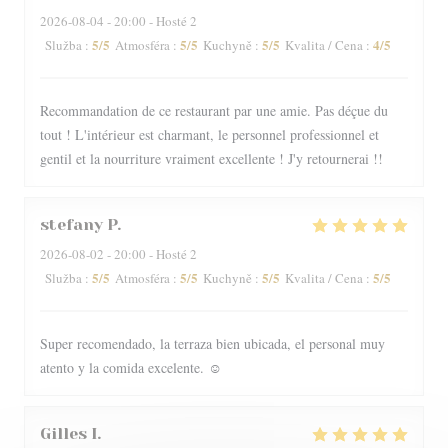
2026-08-04
- 20:00 - Hosté 2
5
/5
5
/5
5
/5
4
/5
Služba
:
Atmosféra
:
Kuchyně
:
Kvalita / Cena
:
Recommandation de ce restaurant par une amie. Pas déçue du
tout ! L'intérieur est charmant, le personnel professionnel et
gentil et la nourriture vraiment excellente ! J'y retournerai !!
stefany
P
2026-08-02
- 20:00 - Hosté 2
5
/5
5
/5
5
/5
5
/5
Služba
:
Atmosféra
:
Kuchyně
:
Kvalita / Cena
:
Super recomendado, la terraza bien ubicada, el personal muy
atento y la comida excelente. ☺️
Gilles
I