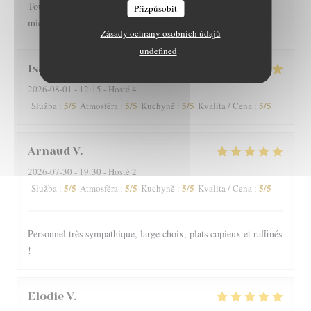
Toujours très bien servi et un régal pour les papilles il y a pas
Přizpůsobit
mieux sur Grenoble rapport qualité-prix
Zásady ochrany osobních údajů
undefined
Isabelle
G
2026-08-01
- 12:15 - Hosté 4
5
/5
5
/5
5
/5
5
/5
Služba
:
Atmosféra
:
Kuchyně
:
Kvalita / Cena
:
Arnaud
V
2026-07-30
- 19:30 - Hosté 2
5
/5
5
/5
5
/5
5
/5
Služba
:
Atmosféra
:
Kuchyně
:
Kvalita / Cena
:
Personnel très sympathique, large choix, plats copieux et raffinés
!
Elodie
V