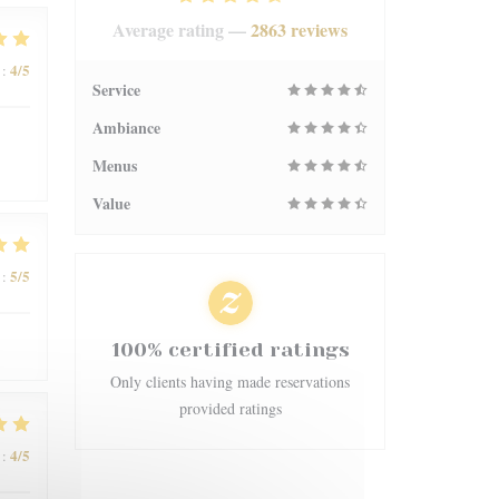
Average rating —
2863 reviews
4
/5
:
Service
Ambiance
Menus
Value
5
/5
:
100% certified ratings
Only clients having made reservations
provided ratings
4
/5
: