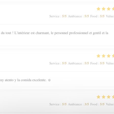
5
/5
5
/5
5
/5
Service
:
Ambiance
:
Food
:
Value
 tout ! L'intérieur est charmant, le personnel professionnel et gentil et la
5
/5
5
/5
5
/5
Service
:
Ambiance
:
Food
:
Value
uy atento y la comida excelente. ☺️
5
/5
3
/5
5
/5
Service
:
Ambiance
:
Food
:
Value