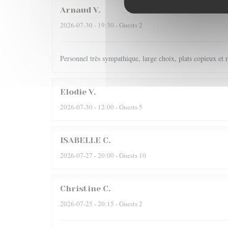
Arnaud
V
2026-07-30
- 19:30 - Guests 2
Personnel très sympathique, large choix, plats copieux et r
Elodie
V
2026-07-30
- 12:00 - Guests 5
ISABELLE
C
2026-07-27
- 20:00 - Guests 10
Christine
C
2026-07-25
- 20:15 - Guests 2