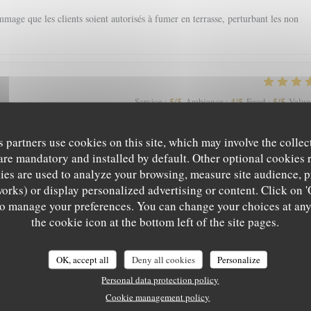
mage que les clients soient autorisés à fumer en terrasse, perturbant les non
5
/5
4
/5
5
/5
Service
:
Ambiance
:
Food
:
Value
s partners use cookies on this site, which may involve the collec
are mandatory and installed by default. Other optional cookies 
5
/5
5
/5
5
/5
Service
:
Ambiance
:
Food
:
Value
es are used to analyze your browsing, measure site audience, pr
works) or display personalized advertising or content. Click on '
' to manage your preferences. You can change your choices at an
 a pas mieux sur Grenoble rapport qualité-prix
L'EPICURIEN
the cookie icon at the bottom left of the site pages.
OK, accept all
Deny all cookies
Personalize
5
/5
5
/5
5
/5
Personal data protection policy
Service
:
Ambiance
:
Food
:
Value
Cookie management policy