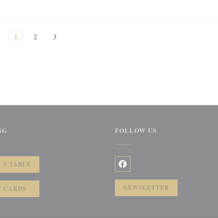
1
2
3
NG
FOLLOW US
))
 A TABLE
Facebook ((opens in a new wi
NEWSLETTER
T CARDS