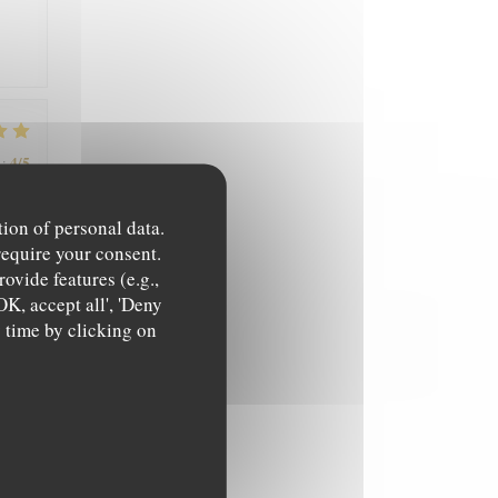
4
/5
:
tion of personal data.
require your consent.
5
/5
:
ovide features (e.g.,
OK, accept all', 'Deny
y time by clicking on
5
/5
: