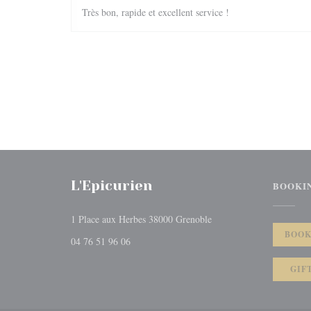
Très bon, rapide et excellent service !
L'Epicurien
BOOKI
((opens in a new window
1 Place aux Herbes 38000 Grenoble
BOOK
04 76 51 96 06
GIF