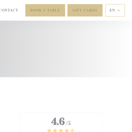
CONTACT
BOOK A TABLE
GIFT CARDS
EN
 NEW WINDOW))
4.6
/5