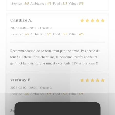
5
/5
4
/5
5
/5
5
/5
Service
:
Ambiance
:
Food
:
Value
:
Candice
A
2026-08-04
- 20:00 - Guests 2
5
/5
5
/5
5
/5
4
/5
Service
:
Ambiance
:
Food
:
Value
:
Recommandation de ce restaurant par une amie. Pas déçue du
tout ! L'intérieur est charmant, le personnel professionnel et
gentil et la nourriture vraiment excellente ! J'y retournerai !!
stefany
P
2026-08-02
- 20:00 - Guests 2
5
/5
5
/5
5
/5
5
/5
Service
:
Ambiance
:
Food
:
Value
:
Super recomendado, la terraza bien ubicada, el personal muy