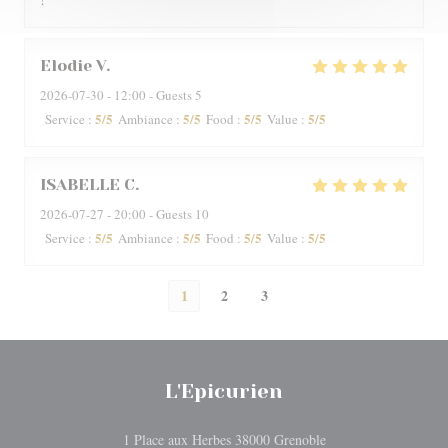
Elodie
V
2026-07-30
- 12:00 - Guests 5
5
/5
5
/5
5
/5
5
/5
Service
:
Ambiance
:
Food
:
Value
:
ISABELLE
C
2026-07-27
- 20:00 - Guests 10
5
/5
5
/5
5
/5
5
/5
Service
:
Ambiance
:
Food
:
Value
:
1
2
3
L'Epicurien
((opens in a new win
1 Place aux Herbes 38000 Grenoble