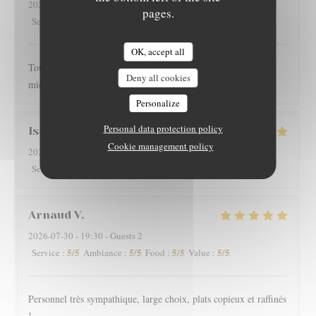
2026-08-01
- 20:00 - Guests 2
pages.
5
/5
5
/5
5
/5
5
/5
Service
:
Ambiance
:
Food
:
Value
:
OK, accept all
Toujours très bien servi et un régal pour les papilles il y a pas
Deny all cookies
mieux sur Grenoble rapport qualité-prix
Personalize
Personal data protection policy
Isabelle
G
Cookie management policy
2026-08-01
- 12:15 - Guests 4
5
/5
5
/5
5
/5
5
/5
Service
:
Ambiance
:
Food
:
Value
:
Arnaud
V
2026-07-30
- 19:30 - Guests 2
5
/5
5
/5
5
/5
5
/5
Service
:
Ambiance
:
Food
:
Value
:
Personnel très sympathique, large choix, plats copieux et raffinés
!