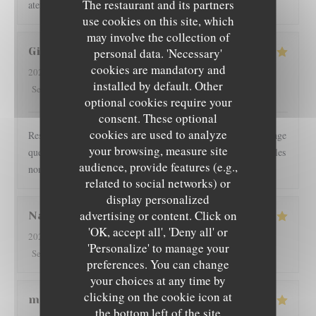
The restaurant and its partners
atento y la comida excelente. ☺️
use cookies on this site, which
may involve the collection of
Gilles
I
personal data. 'Necessary'
cookies are mandatory and
2026-08-01
- 19:30 - Guests 2
installed by default. Other
5
/5
3
/5
5
/5
4
/5
Service
:
Ambiance
:
Food
:
Value
:
optional cookies require your
consent. These optional
cookies are used to analyze
Restaurant l épicurien est pour nous une valeur sûre... Dommage
your browsing, measure site
que les clients soient autorisés à fumer en terrasse, perturbant les
audience, provide features (e.g.,
non fumeurs Pas de mauvaise surprise
related to social networks) or
display personalized
advertising or content. Click on
Nathan
D
L'EPICURIEN
'OK, accept all', 'Deny all' or
2026-08-01
- 19:30 - Guests 2
'Personalize' to manage your
5
/5
4
/5
5
/5
4
/5
Service
:
Ambiance
:
Food
:
Value
:
preferences. You can change
your choices at any time by
clicking on the cookie icon at
martine
R
the bottom left of the site