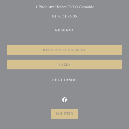
((abre en una nueva v
1 Place aux Herbes 38000 Grenoble
04 76 51 96 06
RESERVA
RESERVAR UNA MESA
VALES
SEGUIRNOS
Facebook ((abre en una nueva venta
BOLETÍN