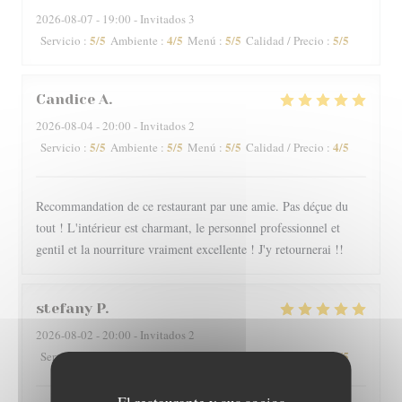
2026-08-07
- 19:00 - Invitados 3
5
/5
4
/5
5
/5
5
/5
Servicio
:
Ambiente
:
Menú
:
Calidad / Precio
:
Candice
A
2026-08-04
- 20:00 - Invitados 2
5
/5
5
/5
5
/5
4
/5
Servicio
:
Ambiente
:
Menú
:
Calidad / Precio
:
Recommandation de ce restaurant par une amie. Pas déçue du
tout ! L'intérieur est charmant, le personnel professionnel et
gentil et la nourriture vraiment excellente ! J'y retournerai !!
stefany
P
2026-08-02
- 20:00 - Invitados 2
5
/5
5
/5
5
/5
5
/5
Servicio
:
Ambiente
:
Menú
:
Calidad / Precio
: