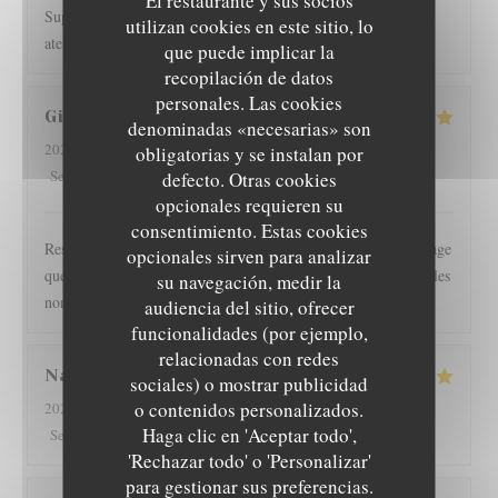
El restaurante y sus socios
Super recomendado, la terraza bien ubicada, el personal muy
utilizan cookies en este sitio, lo
atento y la comida excelente. ☺️
que puede implicar la
recopilación de datos
personales. Las cookies
Gilles
I
denominadas «necesarias» son
2026-08-01
- 19:30 - Invitados 2
obligatorias y se instalan por
5
/5
3
/5
5
/5
4
/5
Servicio
:
Ambiente
:
Menú
:
Calidad / Precio
:
defecto. Otras cookies
opcionales requieren su
consentimiento. Estas cookies
Restaurant l épicurien est pour nous une valeur sûre... Dommage
opcionales sirven para analizar
que les clients soient autorisés à fumer en terrasse, perturbant les
su navegación, medir la
non fumeurs Pas de mauvaise surprise
audiencia del sitio, ofrecer
funcionalidades (por ejemplo,
relacionadas con redes
Nathan
D
sociales) o mostrar publicidad
L'EPICURIEN
o contenidos personalizados.
2026-08-01
- 19:30 - Invitados 2
Haga clic en 'Aceptar todo',
5
/5
4
/5
5
/5
4
/5
Servicio
:
Ambiente
:
Menú
:
Calidad / Precio
:
'Rechazar todo' o 'Personalizar'
para gestionar sus preferencias.