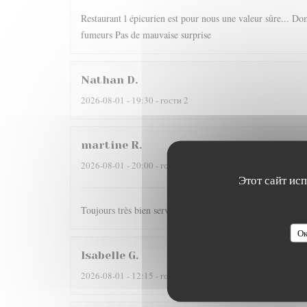
Restaurant l épicurien est pour nous une valeur sûre... Dom
fumeurs Pas de mauvaise surprise
Nathan
D
2026-08-01
- 19:30 - гости 2
martine
R
2026-08-01
- 20:00 - гости 2
Этот сайт ис
Toujours très bien servi et un régal pour les papilles il y
Ок
Isabelle
G
2026-08-01
- 12:15 - гости 4