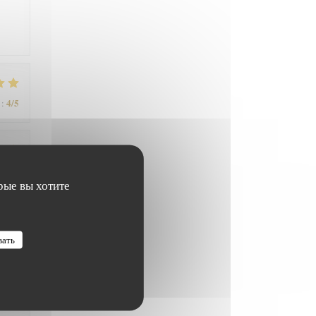
4
/5
:
5
/5
:
рые вы хотите
вать
5
/5
: