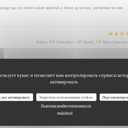
mage que les clients soient autorisés à fumer en terrasse, perturbant les non
5
/5
4
/5
5
/5
Услуги
:
Атмосфера
:
Меню
:
Цена / качество
5
/5
5
/5
5
/5
Услуги
:
Атмосфера
:
Меню
:
Цена / качество
пользует кукис и позволяет вам контролировать сервисы кото
активировать
 a pas mieux sur Grenoble rapport qualité-prix
L'EPICURIEN
, все активировать
Запретить использование cookies
Персонализиро
Политика конфиденциальности
undefined
5
/5
5
/5
5
/5
Услуги
:
Атмосфера
:
Меню
:
Цена / качество