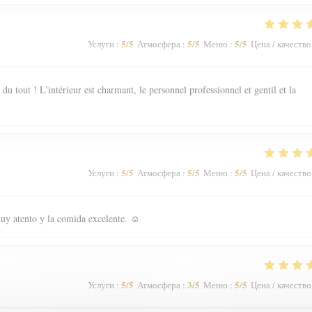
5
/5
5
/5
5
/5
Услуги
:
Атмосфера
:
Меню
:
Цена / качество
 tout ! L'intérieur est charmant, le personnel professionnel et gentil et la
5
/5
5
/5
5
/5
Услуги
:
Атмосфера
:
Меню
:
Цена / качество
uy atento y la comida excelente. ☺️
5
/5
3
/5
5
/5
Услуги
:
Атмосфера
:
Меню
:
Цена / качество