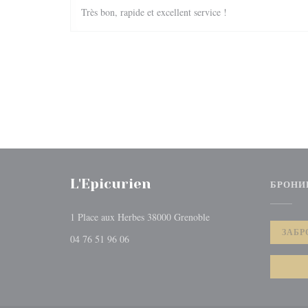
Très bon, rapide et excellent service !
L'Epicurien
БРОНИ
((открывается в новом 
1 Place aux Herbes 38000 Grenoble
ЗАБР
04 76 51 96 06