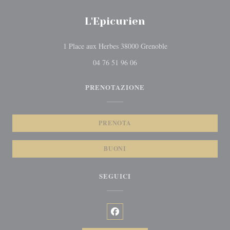
L'Epicurien
((apre una nuova fines
1 Place aux Herbes 38000 Grenoble
04 76 51 96 06
PRENOTAZIONE
PRENOTA
BUONI
SEGUICI
Facebook ((apre una nuova finestra)