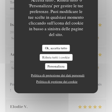
Toujours très bien servi et un régal pour les papilles il y a pas
'Personalizza' per gestire le tue
mieux sur Grenoble rapport qualité-prix
preferenze. Puoi modificare le
tue scelte in qualsiasi momento
cliccando sull'icona del cookie
Isabelle
G
in basso a sinistra delle pagine
2026-08-01
- 12:15 - Ospiti 4
del sito.
5
/5
5
/5
5
/5
5
/5
Servizio
:
Atmosfera
:
Cucina
:
Qualità / Prezzo
:
Ok, accetta tutto
Arnaud
V
Rifiuta tutti i cookie
2026-07-30
- 19:30 - Ospiti 2
Personalizza
5
/5
5
/5
5
/5
5
/5
Servizio
:
Atmosfera
:
Cucina
:
Qualità / Prezzo
:
Politica di protezione dei dati personali
Politica di gestione dei cookie
Personnel très sympathique, large choix, plats copieux et raffinés
!
Elodie
V