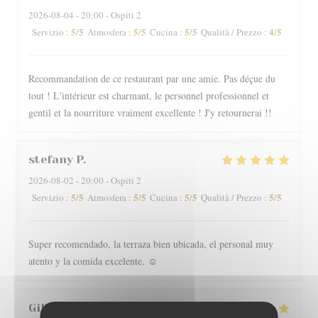
2026-08-04
- 20:00 - Ospiti 2
5
/5
5
/5
5
/5
4
/5
Servizio
:
Atmosfera
:
Cucina
:
Qualità / Prezzo
:
Recommandation de ce restaurant par une amie. Pas déçue du
tout ! L'intérieur est charmant, le personnel professionnel et
gentil et la nourriture vraiment excellente ! J'y retournerai !!
stefany
P
2026-08-02
- 20:00 - Ospiti 2
5
/5
5
/5
5
/5
5
/5
Servizio
:
Atmosfera
:
Cucina
:
Qualità / Prezzo
:
Super recomendado, la terraza bien ubicada, el personal muy
atento y la comida excelente. ☺️
Gilles
I