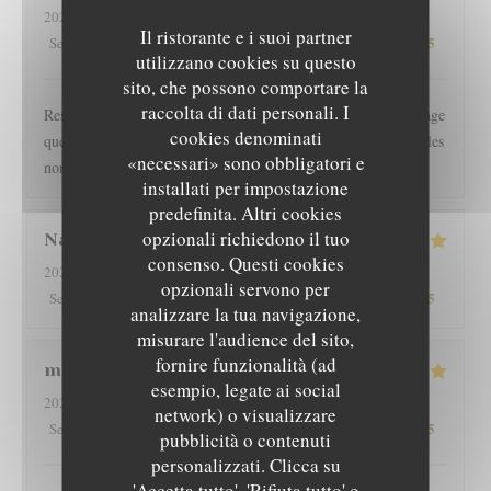
2026-08-01
- 19:30 - Ospiti 2
Il ristorante e i suoi partner
5
/5
3
/5
5
/5
4
/5
Servizio
:
Atmosfera
:
Cucina
:
Qualità / Prezzo
:
utilizzano cookies su questo
sito, che possono comportare la
raccolta di dati personali. I
Restaurant l épicurien est pour nous une valeur sûre... Dommage
cookies denominati
que les clients soient autorisés à fumer en terrasse, perturbant les
«necessari» sono obbligatori e
non fumeurs Pas de mauvaise surprise
installati per impostazione
predefinita. Altri cookies
opzionali richiedono il tuo
Nathan
D
consenso. Questi cookies
2026-08-01
- 19:30 - Ospiti 2
opzionali servono per
5
/5
4
/5
5
/5
4
/5
Servizio
:
Atmosfera
:
Cucina
:
Qualità / Prezzo
:
analizzare la tua navigazione,
misurare l'audience del sito,
fornire funzionalità (ad
martine
R
esempio, legate ai social
2026-08-01
- 20:00 - Ospiti 2
network) o visualizzare
5
/5
5
/5
5
/5
5
/5
Servizio
:
Atmosfera
:
Cucina
:
Qualità / Prezzo
:
L'EPICURIEN
pubblicità o contenuti
personalizzati. Clicca su
'Accetta tutto', 'Rifiuta tutto' o