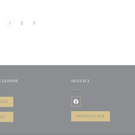
1
2
3
TAZIONE
SEGUICI
))
OTA
Facebook ((apre una nuova fine
NEWSLETTER
NI