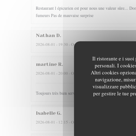
Restaurant l épicurien est pour nous une valeur sûre... Dom
fumeurs Pas de mauvaise surprise
Nathan
D
2026-08-01
- 19:30 - Ospiti 2
Il ristorante e i suo
martine
R
personali. I cookie
Altri cookies opziona
2026-08-01
- 20:00 - Ospiti 2
navigazione, misura
visualizzare pubblici
per gestire le tue p
Toujours très bien servi et un régal pour les papilles il y
Isabelle
G
2026-08-01
- 12:15 - Ospiti 4