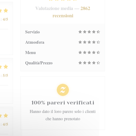
Valutazione media —
2862
recensioni
4
/5
:
Servizio
Atmosfera
Menu
Qualità/Prezzo
5
/5
:
100% pareri verificati
Hanno dato il loro parere solo i clienti
che hanno prenotato
4
/5
: