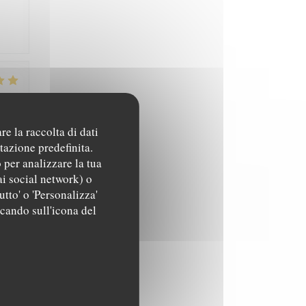
4
/5
:
re la raccolta di dati
tazione predefinita.
 per analizzare la tua
5
/5
:
ai social network) o
utto' o 'Personalizza'
ccando sull'icona del
5
/5
: