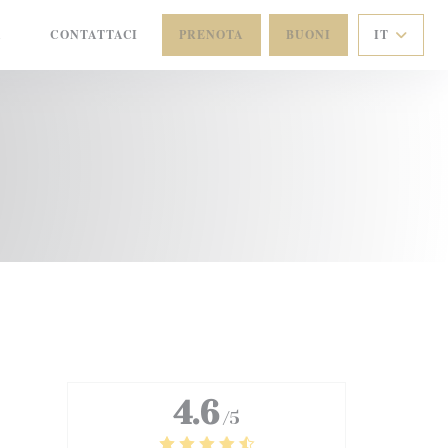
A
CONTATTACI
PRENOTA
BUONI
IT
((APRE UNA NUOVA FINESTRA))
4.6
/5