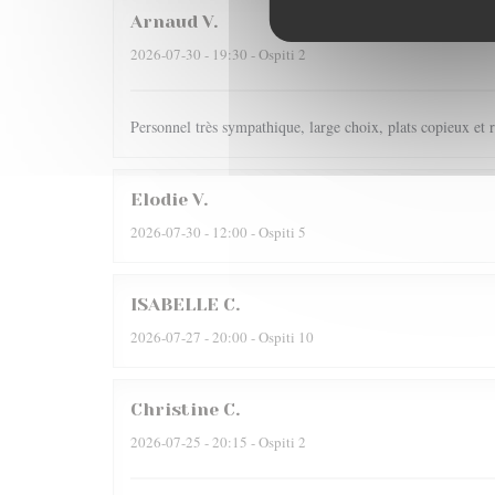
Arnaud
V
2026-07-30
- 19:30 - Ospiti 2
Personnel très sympathique, large choix, plats copieux et r
Elodie
V
2026-07-30
- 12:00 - Ospiti 5
ISABELLE
C
2026-07-27
- 20:00 - Ospiti 10
Christine
C
2026-07-25
- 20:15 - Ospiti 2