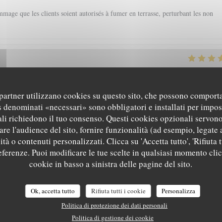
mage que les clients soient autorisés à fumer en terrasse, perturbant les non
5
/5
4
/5
5
/5
Servizio
:
Atmosfera
:
Cucina
:
Qualità / Prezzo
i partner utilizzano cookies su questo sito, che possono comporta
s denominati «necessari» sono obbligatori e installati per impos
li richiedono il tuo consenso. Questi cookies opzionali servono
5
/5
5
/5
5
/5
Servizio
:
Atmosfera
:
Cucina
:
Qualità / Prezzo
re l'audience del sito, fornire funzionalità (ad esempio, legate 
tà o contenuti personalizzati. Clicca su 'Accetta tutto', 'Rifiuta t
referenze. Puoi modificare le tue scelte in qualsiasi momento cli
 a pas mieux sur Grenoble rapport qualité-prix
L'EPICURIEN
cookie in basso a sinistra delle pagine del sito.
Ok, accetta tutto
Rifiuta tutti i cookie
Personalizza
5
/5
5
/5
5
/5
Servizio
:
Atmosfera
:
Cucina
:
Qualità / Prezzo
Politica di protezione dei dati personali
Politica di gestione dei cookie