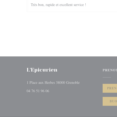
Très bon, rapide et excellent service !
L'Epicurien
PRENO
((apre una nuova finestra
1 Place aux Herbes 38000 Grenoble
PREN
04 76 51 96 06
BUO