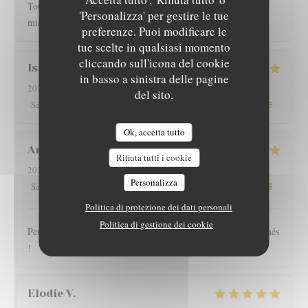
Toujours très bien servi et un régal pour les papilles il y a pas
'Personalizza' per gestire le tue
mieux sur Grenoble rapport qualité-prix
preferenze. Puoi modificare le
tue scelte in qualsiasi momento
cliccando sull'icona del cookie
Isabelle
G
in basso a sinistra delle pagine
2026-08-01
- 12:15 - Ospiti 4
del sito.
5
/5
5
/5
5
/5
5
/5
Servizio
:
Atmosfera
:
Cucina
:
Qualità / Prezzo
:
Ok, accetta tutto
Arnaud
V
Rifiuta tutti i cookie
2026-07-30
- 19:30 - Ospiti 2
Personalizza
5
/5
5
/5
5
/5
5
/5
Servizio
:
Atmosfera
:
Cucina
:
Qualità / Prezzo
:
Politica di protezione dei dati personali
Politica di gestione dei cookie
Personnel très sympathique, large choix, plats copieux et raffinés
!
Elodie
V