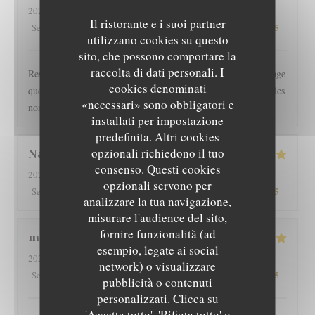
2026-08-01
- 19:30 - Ospiti 2
Il ristorante e i suoi partner
5
/5
3
/5
5
/5
4
/5
Servizio
:
Atmosfera
:
Cucina
:
Qualità / Prezzo
:
utilizzano cookies su questo
sito, che possono comportare la
raccolta di dati personali. I
Restaurant l épicurien est pour nous une valeur sûre... Dommage
cookies denominati
que les clients soient autorisés à fumer en terrasse, perturbant les
«necessari» sono obbligatori e
non fumeurs Pas de mauvaise surprise
installati per impostazione
predefinita. Altri cookies
opzionali richiedono il tuo
Nathan
D
consenso. Questi cookies
2026-08-01
- 19:30 - Ospiti 2
opzionali servono per
5
/5
4
/5
5
/5
4
/5
Servizio
:
Atmosfera
:
Cucina
:
Qualità / Prezzo
:
analizzare la tua navigazione,
misurare l'audience del sito,
fornire funzionalità (ad
martine
R
esempio, legate ai social
2026-08-01
- 20:00 - Ospiti 2
network) o visualizzare
5
/5
5
/5
5
/5
5
/5
Servizio
:
Atmosfera
:
Cucina
:
Qualità / Prezzo
:
L'EPICURIEN
pubblicità o contenuti
personalizzati. Clicca su
'Accetta tutto', 'Rifiuta tutto' o