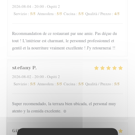
2026-08-04
- 20:00 - Ospiti 2
5
/5
5
/5
5
/5
4
/5
Servizio
:
Atmosfera
:
Cucina
:
Qualità / Prezzo
:
Recommandation de ce restaurant par une amie. Pas déçue du
tout ! L'intérieur est charmant, le personnel professionnel et
gentil et la nourriture vraiment excellente ! J'y retournerai !!
stefany
P
2026-08-02
- 20:00 - Ospiti 2
5
/5
5
/5
5
/5
5
/5
Servizio
:
Atmosfera
:
Cucina
:
Qualità / Prezzo
:
Super recomendado, la terraza bien ubicada, el personal muy
atento y la comida excelente. ☺️
Gilles
I