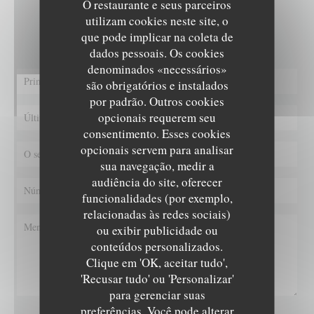
O restaurante e seus parceiros
Deseja contactar-nos ?
utilizam cookies neste site, o
Preencha o formulário abaixo!
que pode implicar na coleta de
dados pessoais. Os cookies
denominados «necessários»
são obrigatórios e instalados
por padrão. Outros cookies
opcionais requerem seu
consentimento. Esses cookies
opcionais servem para analisar
sua navegação, medir a
audiência do site, oferecer
funcionalidades (por exemplo,
relacionadas às redes sociais)
ou exibir publicidade ou
conteúdos personalizados.
L'EPICURIEN
Clique em 'OK, aceitar tudo',
'Recusar tudo' ou 'Personalizar'
para gerenciar suas
preferências. Você pode alterar