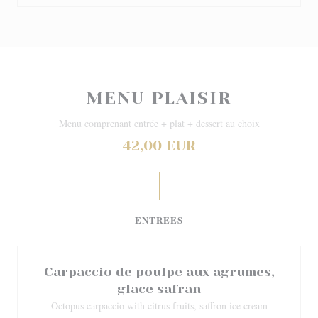
MENU PLAISIR
Menu comprenant entrée + plat + dessert au choix
42,00 EUR
ENTREES
Carpaccio de poulpe aux agrumes,
glace safran
Octopus carpaccio with citrus fruits, saffron ice cream