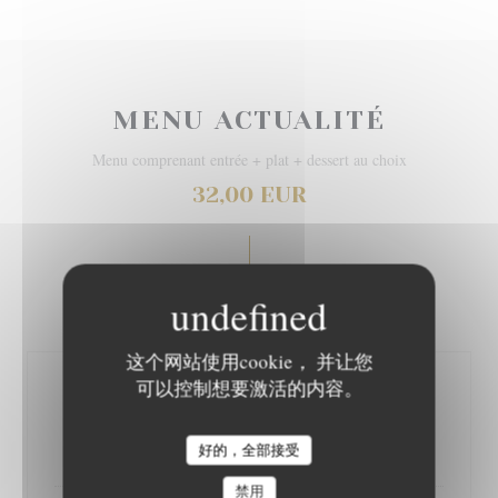
MENU ACTUALITÉ
Menu comprenant entrée + plat + dessert au choix
32,00 EUR
ENTREES
这个网站使用cookie， 并让您
可以控制想要激活的内容。
Tartare de thon et saumon sur
guacamole maison
Tuna and salmon tartare with homemade guacamole
好的，全部接受
L'EPICURIEN
禁用