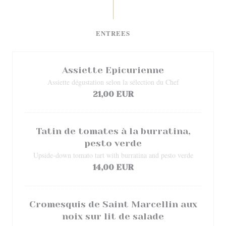
ENTREES
Assiette Epicurienne
Assiette dégustation selon la sélection du Chef
21,00 EUR
Tatin de tomates à la burratina,
pesto verde
Upside-down tomato tart with burratina and pesto verde
14,00 EUR
Cromesquis de Saint Marcellin aux
noix sur lit de salade