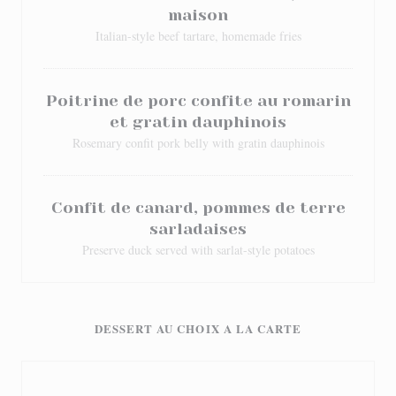
maison
Italian-style beef tartare, homemade fries
Poitrine de porc confite au romarin
et gratin dauphinois
Rosemary confit pork belly with gratin dauphinois
Confit de canard, pommes de terre
sarladaises
Preserve duck served with sarlat-style potatoes
DESSERT AU CHOIX A LA CARTE