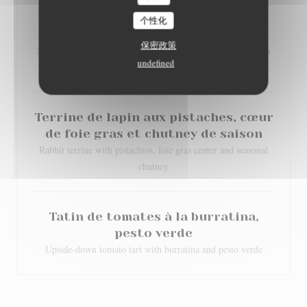
Cromesquis de Saint Marcellin aux
个性化
noix sur lit de salade
保密政策
Saint-Marcellin (local cheese) cromesquis with walnuts on a
undefined
bed of salad
Terrine de lapin aux pistaches, cœur
de foie gras et chutney de saison
Rabbit terrine with pistachios, foie gras center and seasonal
chutney
Tatin de tomates à la burratina,
pesto verde
Upside-down tomato tart with burratina and pesto verde