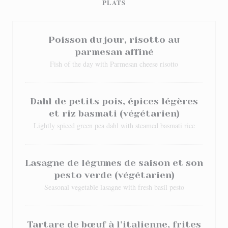
PLATS
Poisson du jour, risotto au
parmesan affiné
Fish of the day with Parmesan cheese risotto
Dahl de petits pois, épices légères
et riz basmati (végétarien)
Lightly spiced green pea dahl with steamed basmati rice
Lasagne de légumes de saison et son
pesto verde (végétarien)
Seasonal vegetable lasagne with fresh basil pesto
Tartare de bœuf à l’italienne, frites