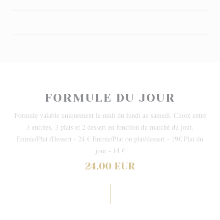
FORMULE DU JOUR
Formule valable uniquement le midi du lundi au samedi. Choix entre
3 entrées, 3 plats et 2 dessert en fonction du marché du jour.
Entrée/Plat /Dessert - 24 € Entrée/Plat ou plat/dessert - 19€ Plat du
jour - 14 €
24,00 EUR