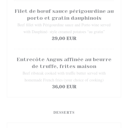
Filet de bœuf sauce périgourdine au
porto et gratin dauphinois
Beef fillet with Périgourdine sauce and Porto wine served
with Dauphiné- style creamed potatoes “au gratin”
29,00 EUR
Entrecôte Angus affinée au beurre
de truffe, frites maison
Beef ribsteak cooked with truffle butter served with
homemade French fries (your choice of cooking)
36,00 EUR
DESSERTS