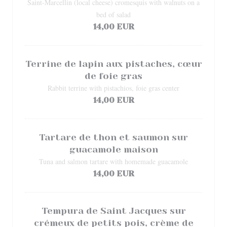
Saint-Marcellin (local cheese) cromesquis with walnuts on a
bed of salad
14,00 EUR
Terrine de lapin aux pistaches, cœur
de foie gras
Rabbit terrine with pistachios, foie gras center
14,00 EUR
Tartare de thon et saumon sur
guacamole maison
Tuna and salmon tartare with homemade guacamole
14,00 EUR
Tempura de Saint Jacques sur
crémeux de petits pois, crème de