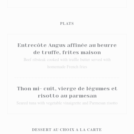
PLATS
Entrecôte Angus affinée au beurre
de truffe, frites maison
Beef ribsteak cooked with truffle butter served with
homemade French fries
Thon mi- cuit, vierge de légumes et
risotto au parmesan
Seared tuna with vegetable vinaigrette and Parmesan risotto
DESSERT AU CHOIX A LA CARTE