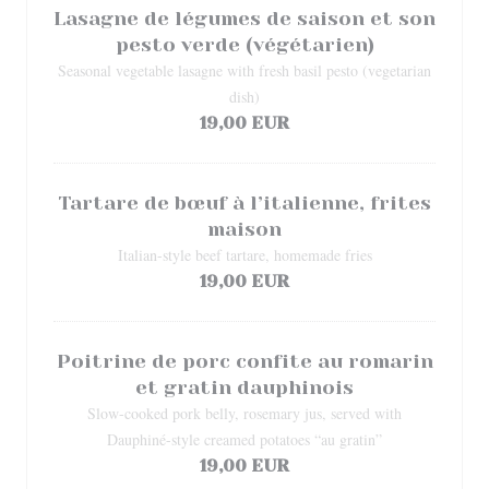
Lasagne de légumes de saison et son
pesto verde (végétarien)
Seasonal vegetable lasagne with fresh basil pesto (vegetarian
dish)
19,00 EUR
Tartare de bœuf à l’italienne, frites
maison
Italian-style beef tartare, homemade fries
19,00 EUR
Poitrine de porc confite au romarin
et gratin dauphinois
Slow-cooked pork belly, rosemary jus, served with
Dauphiné-style creamed potatoes “au gratin”
19,00 EUR