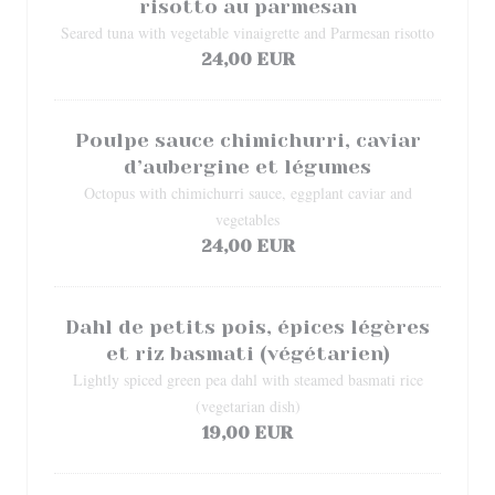
risotto au parmesan
Seared tuna with vegetable vinaigrette and Parmesan risotto
24,00 EUR
Poulpe sauce chimichurri, caviar
d’aubergine et légumes
Octopus with chimichurri sauce, eggplant caviar and
vegetables
24,00 EUR
Dahl de petits pois, épices légères
et riz basmati (végétarien)
Lightly spiced green pea dahl with steamed basmati rice
(vegetarian dish)
19,00 EUR