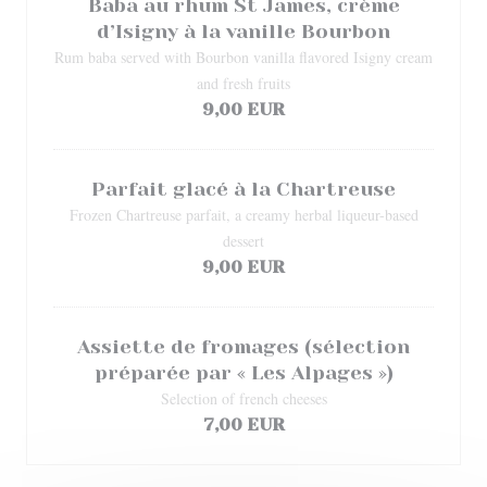
Baba au rhum St James, crème
d’Isigny à la vanille Bourbon
Rum baba served with Bourbon vanilla flavored Isigny cream
and fresh fruits
9,00 EUR
Parfait glacé à la Chartreuse
Frozen Chartreuse parfait, a creamy herbal liqueur-based
dessert
9,00 EUR
Assiette de fromages (sélection
préparée par « Les Alpages »)
Selection of french cheeses
7,00 EUR