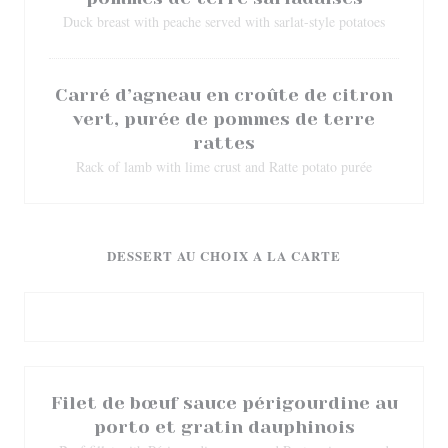
Duck breast with peache served with sarlat-style potatoes
Carré d’agneau en croûte de citron
vert, purée de pommes de terre
rattes
Rack of lamb with lime crust and Ratte potato purée
DESSERT AU CHOIX A LA CARTE
Filet de bœuf sauce périgourdine au
porto et gratin dauphinois