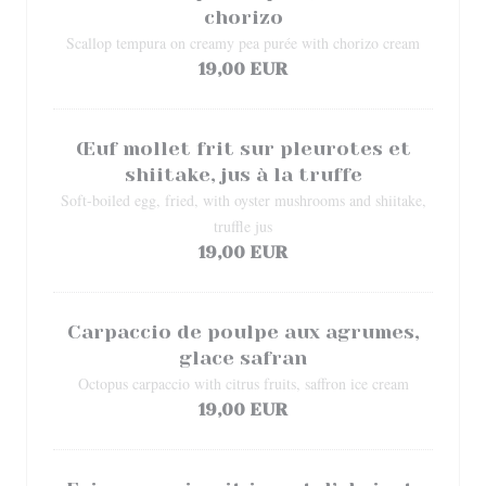
chorizo
Scallop tempura on creamy pea purée with chorizo cream
19,00 EUR
Œuf mollet frit sur pleurotes et
shiitake, jus à la truffe
Soft-boiled egg, fried, with oyster mushrooms and shiitake,
truffle jus
19,00 EUR
Carpaccio de poulpe aux agrumes,
glace safran
Octopus carpaccio with citrus fruits, saffron ice cream
19,00 EUR