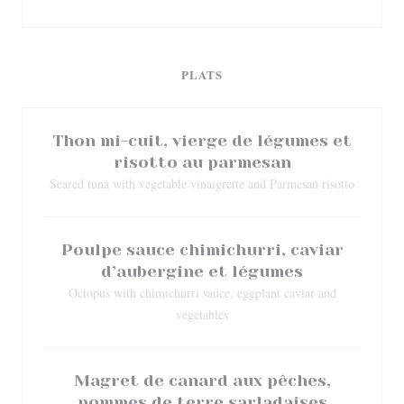
PLATS
Thon mi-cuit, vierge de légumes et
risotto au parmesan
Seared tuna with vegetable vinaigrette and Parmesan risotto
Poulpe sauce chimichurri, caviar
d’aubergine et légumes
Octopus with chimichurri sauce, eggplant caviar and
vegetables
Magret de canard aux pêches,
pommes de terre sarladaises