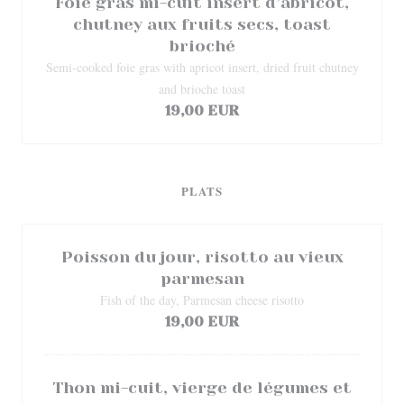
Foie gras mi-cuit insert d’abricot,
chutney aux fruits secs, toast
brioché
Semi-cooked foie gras with apricot insert, dried fruit chutney
and brioche toast
19,00 EUR
PLATS
Poisson du jour, risotto au vieux
parmesan
Fish of the day, Parmesan cheese risotto
19,00 EUR
Thon mi-cuit, vierge de légumes et