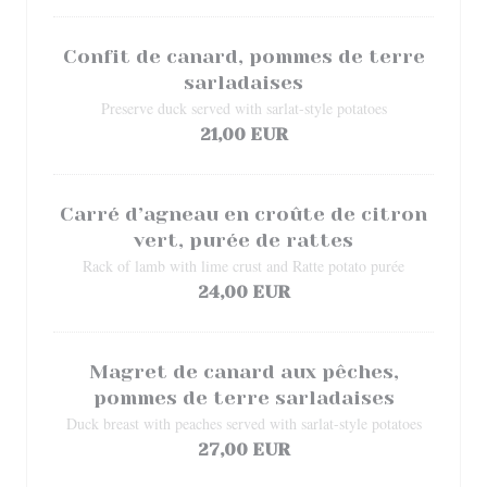
Confit de canard, pommes de terre
sarladaises
Preserve duck served with sarlat-style potatoes
21,00 EUR
Carré d’agneau en croûte de citron
vert, purée de rattes
Rack of lamb with lime crust and Ratte potato purée
24,00 EUR
Magret de canard aux pêches,
pommes de terre sarladaises
Duck breast with peaches served with sarlat-style potatoes
27,00 EUR