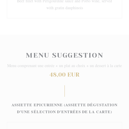
Beef fillet with Périgourdine sauce and Porto wine, served
with gratin dauphinois
MENU SUGGESTION
Menu comprenant une entrée + un plat au choix + un dessert à la carte
48,00 EUR
ASSIETTE EPICURIENNE (ASSIETTE DÉGUSTATION
D’UNE SÉLECTION D’ENTRÉES DE LA CARTE)