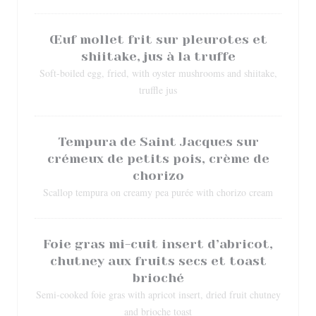
Œuf mollet frit sur pleurotes et
shiitake, jus à la truffe
Soft-boiled egg, fried, with oyster mushrooms and shiitake,
truffle jus
Tempura de Saint Jacques sur
crémeux de petits pois, crème de
chorizo
Scallop tempura on creamy pea purée with chorizo cream
Foie gras mi-cuit insert d’abricot,
chutney aux fruits secs et toast
brioché
Semi-cooked foie gras with apricot insert, dried fruit chutney
and brioche toast