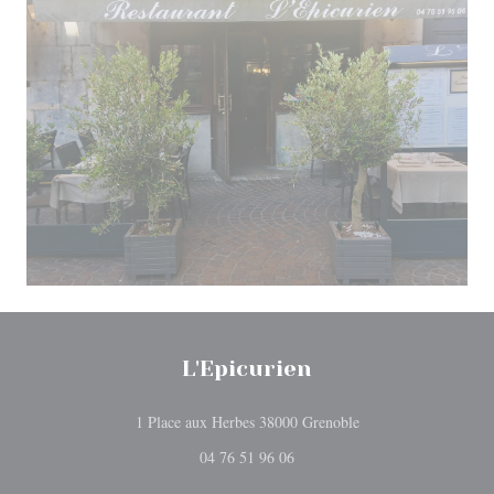
L'Epicurien
((在新窗口中打开))
1 Place aux Herbes 38000 Grenoble
04 76 51 96 06