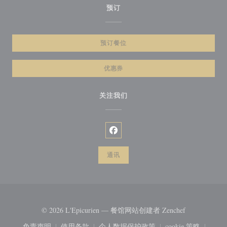
预订
预订餐位
优惠券
关注我们
Facebook ((在新窗口中打开))
通讯
((在新窗口中
© 2026 L'Epicurien — 餐馆网站创建者
Zenchef
免责声明
使用条款
个人数据保护政策
cookie 策略