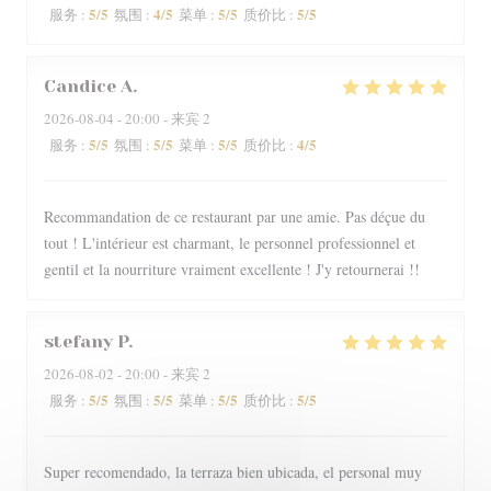
5
/5
4
/5
5
/5
5
/5
服务
:
氛围
:
菜单
:
质价比
:
Candice
A
2026-08-04
- 20:00 - 来宾 2
5
/5
5
/5
5
/5
4
/5
服务
:
氛围
:
菜单
:
质价比
:
Recommandation de ce restaurant par une amie. Pas déçue du
tout ! L'intérieur est charmant, le personnel professionnel et
gentil et la nourriture vraiment excellente ! J'y retournerai !!
stefany
P
2026-08-02
- 20:00 - 来宾 2
5
/5
5
/5
5
/5
5
/5
服务
:
氛围
:
菜单
:
质价比
:
Super recomendado, la terraza bien ubicada, el personal muy