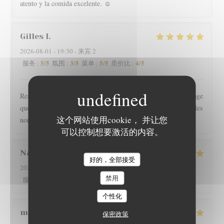
atento y la comida excelente. ☺️
Gilles
I
2026-08-01
- 19:30 - 来宾 2
5
/5
3
/5
5
/5
4
/5
服务
:
氛围
:
菜单
:
质价比
:
Restaurant l épicurien est pour nous une valeur sûre... Dommage
que les clients soient autorisés à fumer en terrasse, perturbant les
这个网站使用cookie， 并让您
non fumeurs Pas de mauvaise surprise
可以控制想要激活的内容。
Nathan
D
好的，全部接受
L'EPICURIEN
2026-08-01
- 19:30 - 来宾 2
禁用
5
/5
4
/5
5
/5
4
/5
服务
:
氛围
:
菜单
:
质价比
:
个性化
martine
R
保密政策