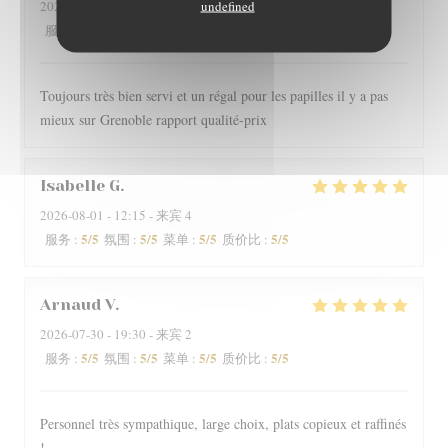
undefined
2026-08-01
- 20:00 - 来宾 2
5
/5
5
/5
5
/5
5
/5
服务
:
氛围
:
菜单
:
质价比
:
Toujours très bien servi et un régal pour les papilles il y a pas
mieux sur Grenoble rapport qualité-prix
Isabelle
G
2026-08-01
- 12:15 - 来宾 4
5
/5
5
/5
5
/5
5
/5
服务
:
氛围
:
菜单
:
质价比
:
Arnaud
V
2026-07-30
- 19:30 - 来宾 2
5
/5
5
/5
5
/5
5
/5
服务
:
氛围
:
菜单
:
质价比
:
Personnel très sympathique, large choix, plats copieux et raffinés
!