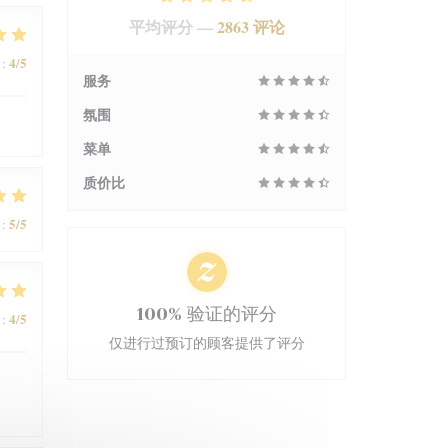
平均评分 —
2863 评论
4
/5
:
服务
氛围
菜单
质价比
5
/5
:
100% 验证的评分
4
/5
:
仅进行过预订的顾客提供了评分