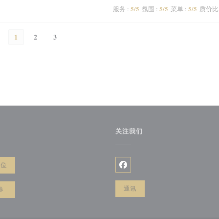
5
/5
5
/5
5
/5
服务
:
氛围
:
菜单
:
质价比
1
2
3
关注我们
餐位
Facebook ((在新窗口中打开))
通讯
券