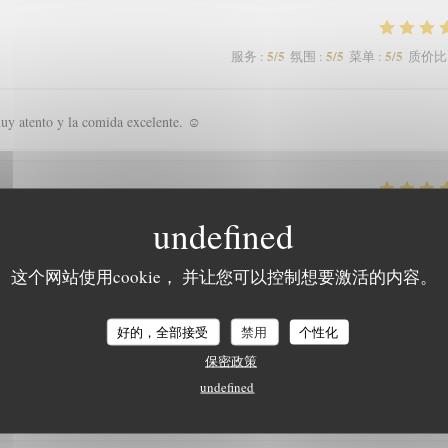
5
/5
5
/5
5
/5
服务
:
氛围
:
菜单
:
质价比
uy atento y la comida excelente. ☺️
5
/5
3
/5
5
/5
服务
:
氛围
:
菜单
:
质价比
这个网站使用cookie， 并让您可以控制想要激活的内容。
mage que les clients soient autorisés à fumer en terrasse, perturbant les non
L'EPICURIEN
好的，全部接受
禁用
个性化
保密政策
undefined
5
/5
4
/5
5
/5
服务
:
氛围
:
菜单
:
质价比