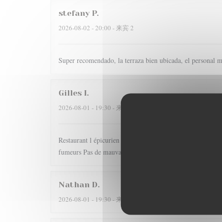
stefany
P
2026-08-02
- 20:00 - 来宾 2
Super recomendado, la terraza bien ubicada, el personal m
Gilles
I
2026-08-01
- 19:30 - 来宾 2
Restaurant l épicurien est pour nous une valeur sûre... Dom
fumeurs Pas de mauvaise surprise
Nathan
D
2026-08-01
- 19:30 - 来宾 2