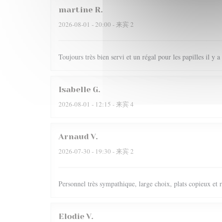
martine
R
2026-08-01
- 20:00 - 来宾 2
Toujours très bien servi et un régal pour les papilles il y
Isabelle
G
2026-08-01
- 12:15 - 来宾 4
Arnaud
V
2026-07-30
- 19:30 - 来宾 2
Personnel très sympathique, large choix, plats copieux et r
Elodie
V