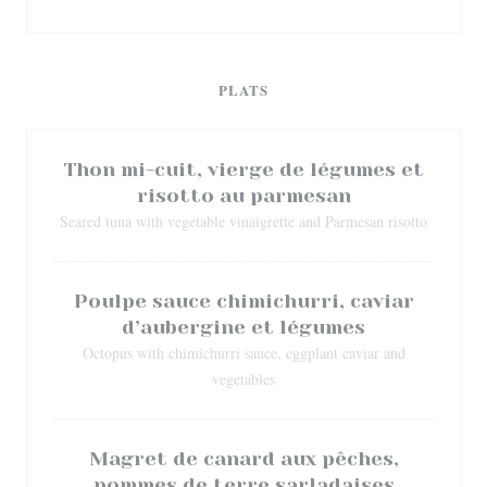
PLATS
Thon mi-cuit, vierge de légumes et
risotto au parmesan
Seared tuna with vegetable vinaigrette and Parmesan risotto
Poulpe sauce chimichurri, caviar
d’aubergine et légumes
Octopus with chimichurri sauce, eggplant caviar and
vegetables
Magret de canard aux pêches,
pommes de terre sarladaises