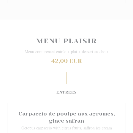
MENU PLAISIR
Menu comprenant entrée + plat + dessert au choix
42,00 EUR
ENTREES
Carpaccio de poulpe aux agrumes,
glace safran
Octopus carpaccio with citrus fruits, saffron ice cream