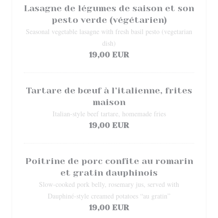
Lasagne de légumes de saison et son
pesto verde (végétarien)
Seasonal vegetable lasagne with fresh basil pesto (vegetarian
dish)
19,00 EUR
Tartare de bœuf à l’italienne, frites
maison
Italian-style beef tartare, homemade fries
19,00 EUR
Poitrine de porc confite au romarin
et gratin dauphinois
Slow-cooked pork belly, rosemary jus, served with
Dauphiné-style creamed potatoes “au gratin”
19,00 EUR