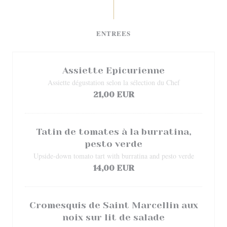
ENTREES
Assiette Epicurienne
Assiette dégustation selon la sélection du Chef
21,00 EUR
Tatin de tomates à la burratina,
pesto verde
Upside-down tomato tart with burratina and pesto verde
14,00 EUR
Cromesquis de Saint Marcellin aux
noix sur lit de salade