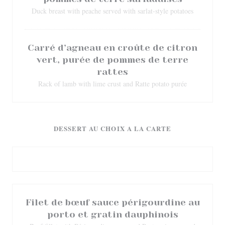
Duck breast with peache served with sarlat-style potatoes
Carré d’agneau en croûte de citron
vert, purée de pommes de terre
rattes
Rack of lamb with lime crust and Ratte potato purée
DESSERT AU CHOIX A LA CARTE
Filet de bœuf sauce périgourdine au
porto et gratin dauphinois