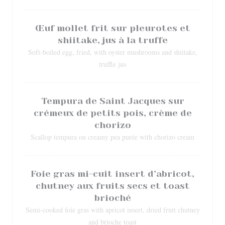
Œuf mollet frit sur pleurotes et
shiitake, jus à la truffe
Soft-boiled egg, fried, with oyster mushrooms and shiitake,
truffle jus
Tempura de Saint Jacques sur
crémeux de petits pois, crème de
chorizo
Scallop tempura on creamy pea purée with chorizo cream
Foie gras mi-cuit insert d’abricot,
chutney aux fruits secs et toast
brioché
Semi-cooked foie gras with apricot insert, dried fruit chutney
and brioche toast