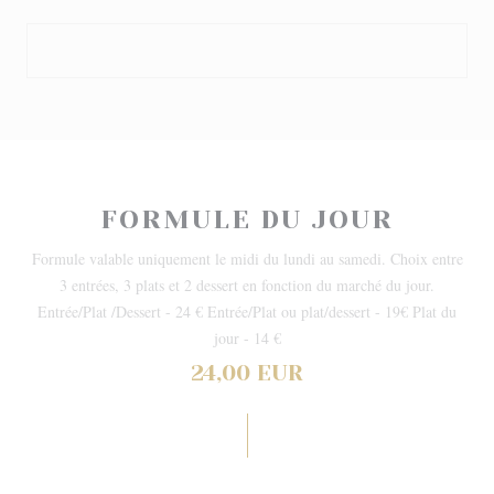
FORMULE DU JOUR
Formule valable uniquement le midi du lundi au samedi. Choix entre
3 entrées, 3 plats et 2 dessert en fonction du marché du jour.
Entrée/Plat /Dessert - 24 € Entrée/Plat ou plat/dessert - 19€ Plat du
jour - 14 €
24,00 EUR