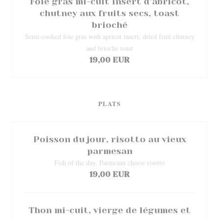
Foie gras mi-cuit insert d’abricot,
chutney aux fruits secs, toast
brioché
Semi-cooked foie gras with apricot insert, dried fruit chutney
and brioche toast
19,00 EUR
PLATS
Poisson du jour, risotto au vieux
parmesan
Fish of the day, Parmesan cheese risotto
19,00 EUR
Thon mi-cuit, vierge de légumes et