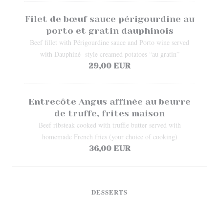
Filet de bœuf sauce périgourdine au
porto et gratin dauphinois
Beef fillet with Périgourdine sauce and Porto wine served
with Dauphiné- style creamed potatoes “au gratin”
29,00 EUR
Entrecôte Angus affinée au beurre
de truffe, frites maison
Beef ribsteak cooked with truffle butter served with
homemade French fries (your choice of cooking)
36,00 EUR
DESSERTS