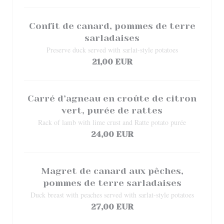
Confit de canard, pommes de terre
sarladaises
Preserve duck served with sarlat-style potatoes
21,00 EUR
Carré d’agneau en croûte de citron
vert, purée de rattes
Rack of lamb with lime crust and Ratte potato purée
24,00 EUR
Magret de canard aux pêches,
pommes de terre sarladaises
Duck breast with peaches served with sarlat-style potatoes
27,00 EUR