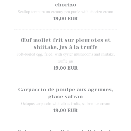
chorizo
Scallop tempura on creamy pea purée with chorizo cream
19,00 EUR
Œuf mollet frit sur pleurotes et
shiitake, jus à la truffe
Soft-boiled egg, fried, with oyster mushrooms and shiitake,
truffle jus
19,00 EUR
Carpaccio de poulpe aux agrumes,
glace safran
Octopus carpaccio with citrus fruits, saffron ice cream
19,00 EUR