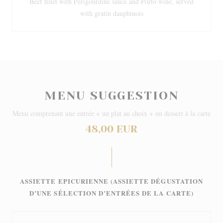
Beef fillet with Périgourdine sauce and Porto wine, served
with gratin dauphinois
MENU SUGGESTION
Menu comprenant une entrée + un plat au choix + un dessert à la carte
48,00 EUR
ASSIETTE EPICURIENNE (ASSIETTE DÉGUSTATION
D’UNE SÉLECTION D’ENTRÉES DE LA CARTE)