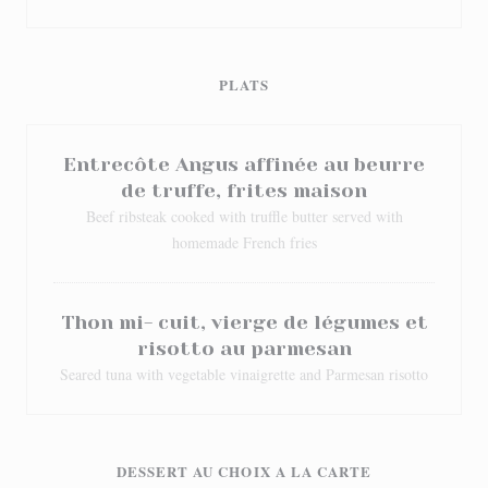
PLATS
Entrecôte Angus affinée au beurre
de truffe, frites maison
Beef ribsteak cooked with truffle butter served with
homemade French fries
Thon mi- cuit, vierge de légumes et
risotto au parmesan
Seared tuna with vegetable vinaigrette and Parmesan risotto
DESSERT AU CHOIX A LA CARTE