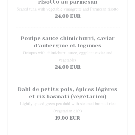
risotto au parmesan
Seared tuna with vegetable vinaigrette and Parmesan risotto
24,00 EUR
Poulpe sauce chimichurri, caviar
d’aubergine et légumes
Octopus with chimichurri sauce, eggplant caviar and
vegetables
24,00 EUR
Dahl de petits pois, épices légères
et riz basmati (végétarien)
Lightly spiced green pea dahl with steamed basmati rice
(vegetarian dish)
19,00 EUR