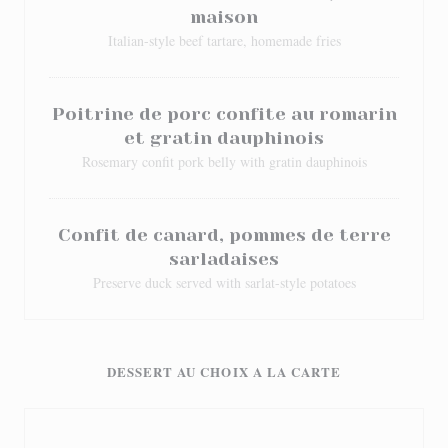
maison
Italian-style beef tartare, homemade fries
Poitrine de porc confite au romarin
et gratin dauphinois
Rosemary confit pork belly with gratin dauphinois
Confit de canard, pommes de terre
sarladaises
Preserve duck served with sarlat-style potatoes
DESSERT AU CHOIX A LA CARTE