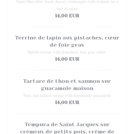
Saint-Marcellin (local cheese) cromesquis with walnuts on a
bed of salad
14,00 EUR
Terrine de lapin aux pistaches, cœur
de foie gras
Rabbit terrine with pistachios, foie gras center
14,00 EUR
Tartare de thon et saumon sur
guacamole maison
Tuna and salmon tartare with homemade guacamole
14,00 EUR
Tempura de Saint Jacques sur
crémeux de petits pois, crème de