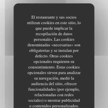
El restaurante y sus socios
utilizan cookies en este sitio, lo
MENU ACTUALITÉ
que puede implicar la
recopilación de datos
Menu comprenant entrée + plat + dessert au choix
personales. Las cookies
32,00 EUR
denominadas «necesarias» son
obligatorias y se instalan por
defecto. Otras cookies
opcionales requieren su
consentimiento. Estas cookies
ENTREES
opcionales sirven para analizar
su navegación, medir la
audiencia del sitio, ofrecer
Tartare de thon et saumon sur
funcionalidades (por ejemplo,
guacamole maison
relacionadas con redes
Tuna and salmon tartare with homemade guacamole
sociales) o mostrar publicidad
L'EPICURIEN
o contenidos personalizados.