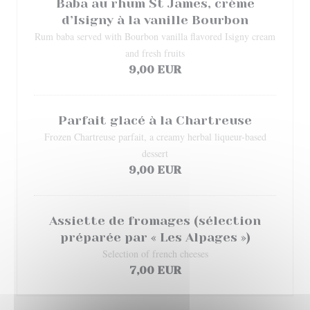
Baba au rhum St James, crème
d’Isigny à la vanille Bourbon
Rum baba served with Bourbon vanilla flavored Isigny cream
and fresh fruits
9,00 EUR
Parfait glacé à la Chartreuse
Frozen Chartreuse parfait, a creamy herbal liqueur-based
dessert
9,00 EUR
Assiette de fromages (sélection
préparée par « Les Alpages »)
Selection of french cheeses
7,00 EUR