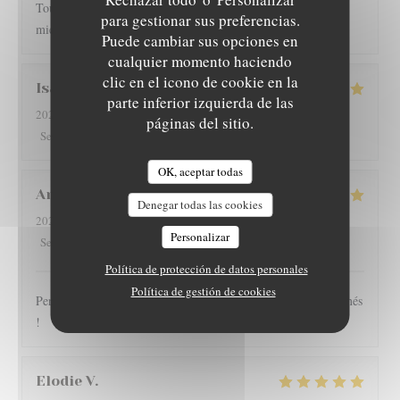
Toujours très bien servi et un régal pour les papilles il y a pas
para gestionar sus preferencias.
mieux sur Grenoble rapport qualité-prix
Puede cambiar sus opciones en
cualquier momento haciendo
clic en el icono de cookie en la
Isabelle
G
parte inferior izquierda de las
2026-08-01
- 12:15 - Invitados 4
páginas del sitio.
5
/5
5
/5
5
/5
5
/5
Servicio
:
Ambiente
:
Menú
:
Calidad / Precio
:
OK, aceptar todas
Arnaud
V
Denegar todas las cookies
2026-07-30
- 19:30 - Invitados 2
Personalizar
5
/5
5
/5
5
/5
5
/5
Servicio
:
Ambiente
:
Menú
:
Calidad / Precio
:
Política de protección de datos personales
Política de gestión de cookies
Personnel très sympathique, large choix, plats copieux et raffinés
!
Elodie
V