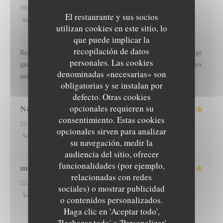
2026-08-01
- 19:30 - Invitados 2
El restaurante y sus socios
5
/5
3
/5
5
/5
4
/5
Servicio
:
Ambiente
:
Menú
:
Calidad / Precio
:
utilizan cookies en este sitio, lo
que puede implicar la
recopilación de datos
Restaurant l épicurien est pour nous une valeur sûre... Dommage
personales. Las cookies
que les clients soient autorisés à fumer en terrasse, perturbant les
denominadas «necesarias» son
non fumeurs Pas de mauvaise surprise
obligatorias y se instalan por
defecto. Otras cookies
opcionales requieren su
Nathan
D
consentimiento. Estas cookies
2026-08-01
- 19:30 - Invitados 2
opcionales sirven para analizar
5
/5
4
/5
5
/5
4
/5
Servicio
:
Ambiente
:
Menú
:
Calidad / Precio
:
su navegación, medir la
audiencia del sitio, ofrecer
funcionalidades (por ejemplo,
martine
R
relacionadas con redes
2026-08-01
- 20:00 - Invitados 2
sociales) o mostrar publicidad
5
/5
5
/5
5
/5
5
/5
Servicio
:
Ambiente
:
Menú
:
Calidad / Precio
:
L'EPICURIEN
o contenidos personalizados.
Haga clic en 'Aceptar todo',
'Rechazar todo' o 'Personalizar'