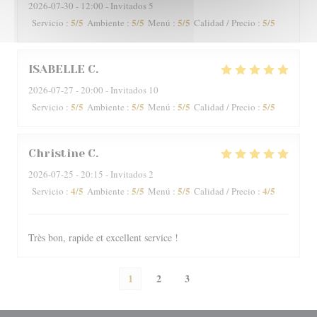
2026-07-30
- 12:00 - Invitados 5
5
/5
5
/5
5
/5
5
/5
Servicio
:
Ambiente
:
Menú
:
Calidad / Precio
:
ISABELLE
C
2026-07-27
- 20:00 - Invitados 10
5
/5
5
/5
5
/5
5
/5
Servicio
:
Ambiente
:
Menú
:
Calidad / Precio
:
Christine
C
2026-07-25
- 20:15 - Invitados 2
4
/5
5
/5
5
/5
4
/5
Servicio
:
Ambiente
:
Menú
:
Calidad / Precio
:
Très bon, rapide et excellent service !
1
2
3