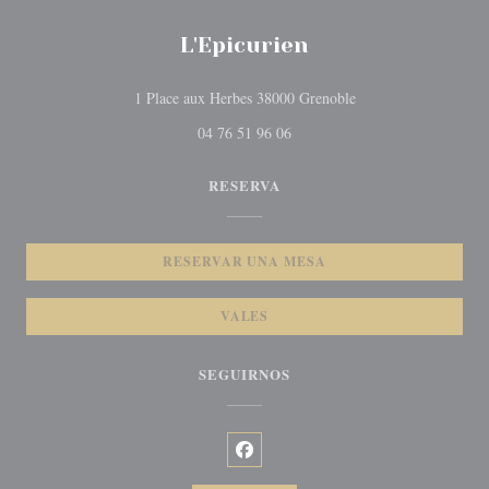
L'Epicurien
((abre en una nueva v
1 Place aux Herbes 38000 Grenoble
04 76 51 96 06
RESERVA
RESERVAR UNA MESA
VALES
SEGUIRNOS
Facebook ((abre en una nueva venta