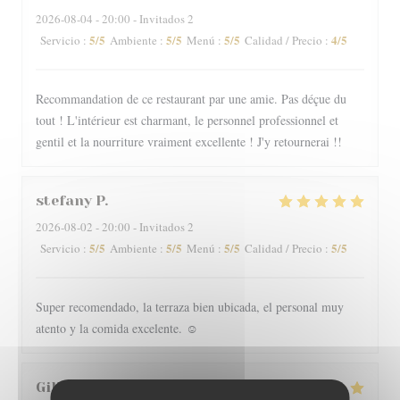
2026-08-04
- 20:00 - Invitados 2
5
/5
5
/5
5
/5
4
/5
Servicio
:
Ambiente
:
Menú
:
Calidad / Precio
:
Recommandation de ce restaurant par une amie. Pas déçue du
tout ! L'intérieur est charmant, le personnel professionnel et
gentil et la nourriture vraiment excellente ! J'y retournerai !!
stefany
P
2026-08-02
- 20:00 - Invitados 2
5
/5
5
/5
5
/5
5
/5
Servicio
:
Ambiente
:
Menú
:
Calidad / Precio
:
Super recomendado, la terraza bien ubicada, el personal muy
atento y la comida excelente. ☺️
Gilles
I