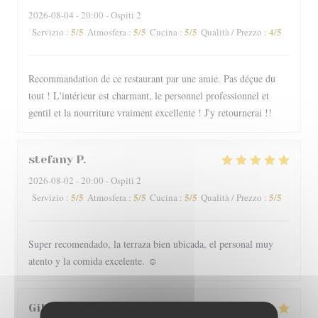
2026-08-04
- 20:00 - Ospiti 2
5
/5
5
/5
5
/5
4
/5
Servizio
:
Atmosfera
:
Cucina
:
Qualità / Prezzo
:
Recommandation de ce restaurant par une amie. Pas déçue du
tout ! L'intérieur est charmant, le personnel professionnel et
gentil et la nourriture vraiment excellente ! J'y retournerai !!
stefany
P
2026-08-02
- 20:00 - Ospiti 2
5
/5
5
/5
5
/5
5
/5
Servizio
:
Atmosfera
:
Cucina
:
Qualità / Prezzo
:
Super recomendado, la terraza bien ubicada, el personal muy
atento y la comida excelente. ☺️
Gilles
I