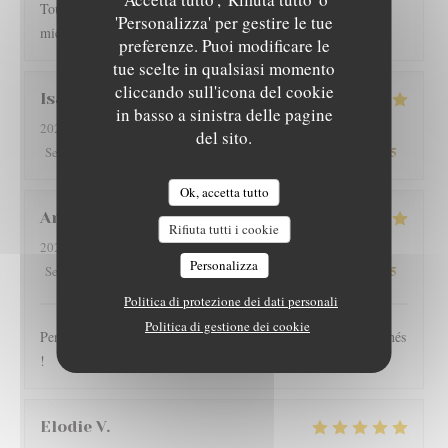
Toujours très bien servi et un régal pour les papilles il y a pas
'Personalizza' per gestire le tue
mieux sur Grenoble rapport qualité-prix
preferenze. Puoi modificare le
tue scelte in qualsiasi momento
cliccando sull'icona del cookie
Isabelle
G
in basso a sinistra delle pagine
2026-08-01
- 12:15 - Ospiti 4
del sito.
5
/5
5
/5
5
/5
5
/5
Servizio
:
Atmosfera
:
Cucina
:
Qualità / Prezzo
:
Ok, accetta tutto
Arnaud
V
Rifiuta tutti i cookie
2026-07-30
- 19:30 - Ospiti 2
Personalizza
5
/5
5
/5
5
/5
5
/5
Servizio
:
Atmosfera
:
Cucina
:
Qualità / Prezzo
:
Politica di protezione dei dati personali
Politica di gestione dei cookie
Personnel très sympathique, large choix, plats copieux et raffinés
!
Elodie
V