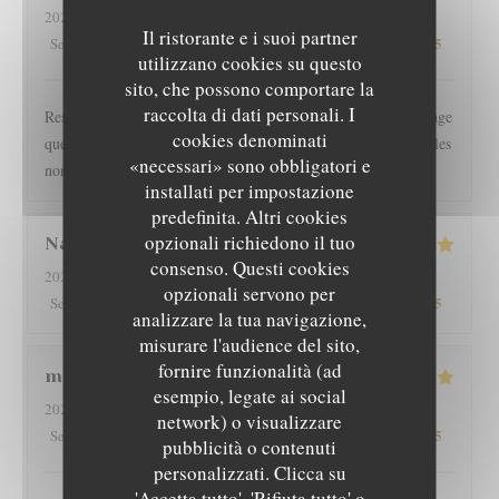
2026-08-01
- 19:30 - Ospiti 2
Il ristorante e i suoi partner
5
/5
3
/5
5
/5
4
/5
Servizio
:
Atmosfera
:
Cucina
:
Qualità / Prezzo
:
utilizzano cookies su questo
sito, che possono comportare la
raccolta di dati personali. I
Restaurant l épicurien est pour nous une valeur sûre... Dommage
cookies denominati
que les clients soient autorisés à fumer en terrasse, perturbant les
«necessari» sono obbligatori e
non fumeurs Pas de mauvaise surprise
installati per impostazione
predefinita. Altri cookies
opzionali richiedono il tuo
Nathan
D
consenso. Questi cookies
2026-08-01
- 19:30 - Ospiti 2
opzionali servono per
5
/5
4
/5
5
/5
4
/5
Servizio
:
Atmosfera
:
Cucina
:
Qualità / Prezzo
:
analizzare la tua navigazione,
misurare l'audience del sito,
fornire funzionalità (ad
martine
R
esempio, legate ai social
2026-08-01
- 20:00 - Ospiti 2
network) o visualizzare
5
/5
5
/5
5
/5
5
/5
Servizio
:
Atmosfera
:
Cucina
:
Qualità / Prezzo
:
L'EPICURIEN
pubblicità o contenuti
personalizzati. Clicca su
'Accetta tutto', 'Rifiuta tutto' o