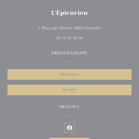
L'Epicurien
((apre una nuova fines
1 Place aux Herbes 38000 Grenoble
04 76 51 96 06
PRENOTAZIONE
PRENOTA
BUONI
SEGUICI
Facebook ((apre una nuova finestra)