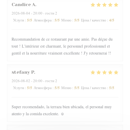
Candice
A
2026-08-04
- 20:00 - гости 2
5
/5
5
/5
5
/5
4
/5
Услуги
:
Атмосфера
:
Меню
:
Цена / качество
:
Recommandation de ce restaurant par une amie. Pas déçue du
tout ! L'intérieur est charmant, le personnel professionnel et
gentil et la nourriture vraiment excellente ! J'y retournerai !!
stefany
P
2026-08-02
- 20:00 - гости 2
5
/5
5
/5
5
/5
5
/5
Услуги
:
Атмосфера
:
Меню
:
Цена / качество
:
Super recomendado, la terraza bien ubicada, el personal muy
atento y la comida excelente. ☺️