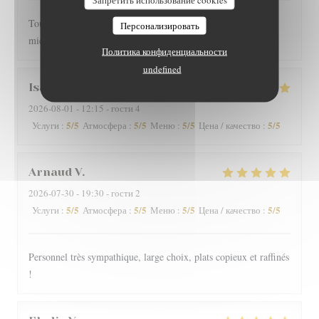
Toujours très bien servi et un régal pour les papilles il y a pas
Персонализировать
mieux sur Grenoble rapport qualité-prix
Политика конфиденциальности
undefined
Isabelle
G
2026-08-01
- 12:15 - гости 4
5
/5
5
/5
5
/5
5
/5
Услуги
:
Атмосфера
:
Меню
:
Цена / качество
:
Arnaud
V
2026-07-30
- 19:30 - гости 2
5
/5
5
/5
5
/5
5
/5
Услуги
:
Атмосфера
:
Меню
:
Цена / качество
:
Personnel très sympathique, large choix, plats copieux et raffinés
!