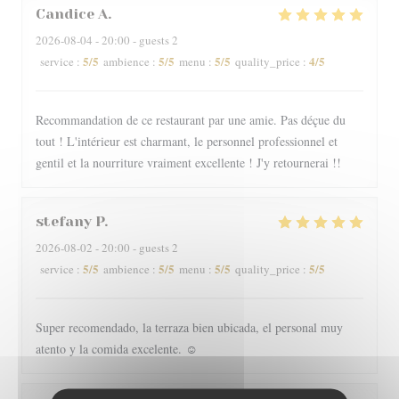
Candice
A
2026-08-04
- 20:00 - guests 2
5
/5
5
/5
5
/5
4
/5
service
:
ambience
:
menu
:
quality_price
:
Recommandation de ce restaurant par une amie. Pas déçue du
tout ! L'intérieur est charmant, le personnel professionnel et
gentil et la nourriture vraiment excellente ! J'y retournerai !!
stefany
P
2026-08-02
- 20:00 - guests 2
5
/5
5
/5
5
/5
5
/5
service
:
ambience
:
menu
:
quality_price
:
Super recomendado, la terraza bien ubicada, el personal muy
atento y la comida excelente. ☺️