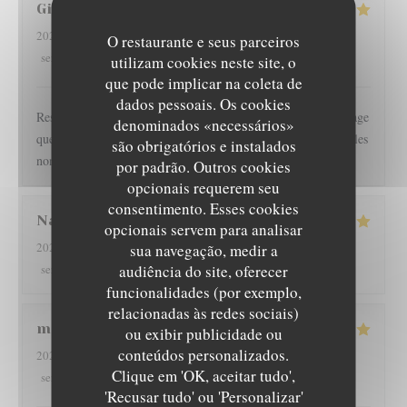
Gilles
I
2026-08-01
- 19:30 - guests 2
O restaurante e seus parceiros
5
/5
3
/5
5
/5
4
/5
service
:
ambience
:
menu
:
quality_price
:
utilizam cookies neste site, o
que pode implicar na coleta de
dados pessoais. Os cookies
Restaurant l épicurien est pour nous une valeur sûre... Dommage
denominados «necessários»
que les clients soient autorisés à fumer en terrasse, perturbant les
são obrigatórios e instalados
non fumeurs Pas de mauvaise surprise
por padrão. Outros cookies
opcionais requerem seu
consentimento. Esses cookies
Nathan
D
opcionais servem para analisar
2026-08-01
- 19:30 - guests 2
sua navegação, medir a
5
/5
4
/5
5
/5
4
/5
audiência do site, oferecer
service
:
ambience
:
menu
:
quality_price
:
funcionalidades (por exemplo,
relacionadas às redes sociais)
martine
R
ou exibir publicidade ou
conteúdos personalizados.
2026-08-01
- 20:00 - guests 2
L'EPICURIEN
Clique em 'OK, aceitar tudo',
5
/5
5
/5
5
/5
5
/5
service
:
ambience
:
menu
:
quality_price
:
'Recusar tudo' ou 'Personalizar'