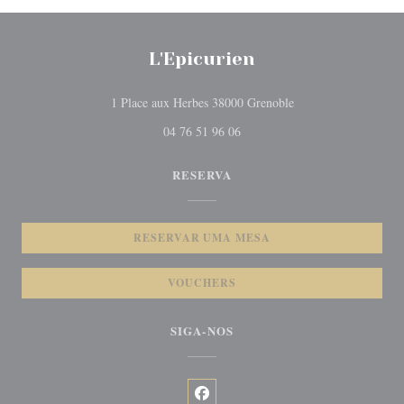
L'Epicurien
((abre numa nova jane
1 Place aux Herbes 38000 Grenoble
04 76 51 96 06
RESERVA
RESERVAR UMA MESA
VOUCHERS
SIGA-NOS
Facebook ((abre numa nova janela)