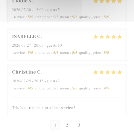
Elodie
V
2026-07-30
- 12:00 - guests 5
5
/5
5
/5
5
/5
5
/5
service
:
ambience
:
menu
:
quality_price
:
ISABELLE
C
2026-07-27
- 20:00 - guests 10
5
/5
5
/5
5
/5
5
/5
service
:
ambience
:
menu
:
quality_price
:
Christine
C
2026-07-25
- 20:15 - guests 2
4
/5
5
/5
5
/5
4
/5
service
:
ambience
:
menu
:
quality_price
:
Très bon, rapide et excellent service !
1
2
3