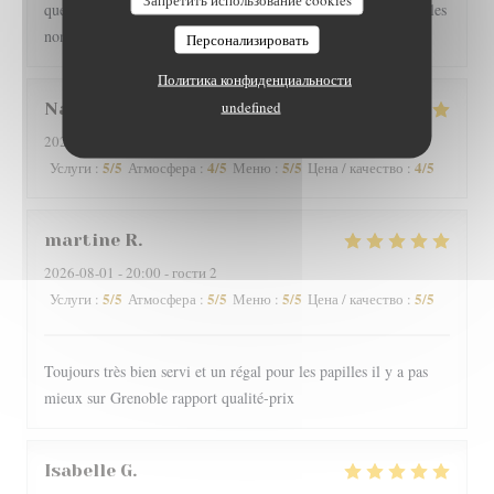
que les clients soient autorisés à fumer en terrasse, perturbant les
non fumeurs Pas de mauvaise surprise
Персонализировать
Политика конфиденциальности
undefined
Nathan
D
2026-08-01
- 19:30 - гости 2
5
/5
4
/5
5
/5
4
/5
Услуги
:
Атмосфера
:
Меню
:
Цена / качество
:
martine
R
2026-08-01
- 20:00 - гости 2
5
/5
5
/5
5
/5
5
/5
Услуги
:
Атмосфера
:
Меню
:
Цена / качество
:
Toujours très bien servi et un régal pour les papilles il y a pas
mieux sur Grenoble rapport qualité-prix
Isabelle
G