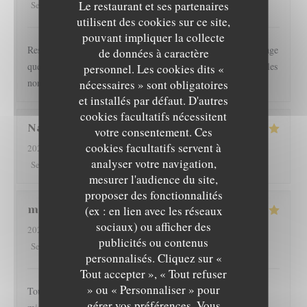
5
/5
Le restaurant et ses partenaires
3
/5
5
/5
4
/5
Service
:
Ambiance
:
Cuisine
:
Qualité / Prix
:
utilisent des cookies sur ce site,
pouvant impliquer la collecte
Restaurant l épicurien est pour nous une valeur sûre... Dommage
de données à caractère
que les clients soient autorisés à fumer en terrasse, perturbant les
personnel. Les cookies dits «
non fumeurs Pas de mauvaise surprise
nécessaires » sont obligatoires
et installés par défaut. D'autres
cookies facultatifs nécessitent
Nathan
D
votre consentement. Ces
cookies facultatifs servent à
2026-08-01
- 19:30 - Couverts 2
analyser votre navigation,
5
/5
4
/5
5
/5
4
/5
Service
:
Ambiance
:
Cuisine
:
Qualité / Prix
:
mesurer l'audience du site,
proposer des fonctionnalités
martine
R
(ex : en lien avec les réseaux
sociaux) ou afficher des
2026-08-01
- 20:00 - Couverts 2
publicités ou contenus
5
/5
5
/5
5
/5
5
/5
Service
:
Ambiance
:
Cuisine
:
Qualité / Prix
:
personnalisés. Cliquez sur «
L'EPICURIEN
Tout accepter », « Tout refuser
» ou « Personnaliser » pour
Toujours très bien servi et un régal pour les papilles il y a pas
gérer vos préférences. Vous