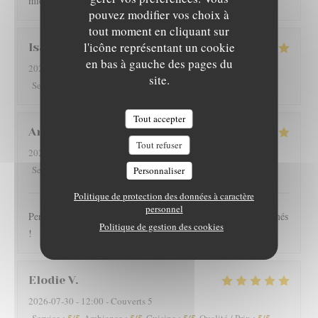
mieux sur Grenoble rapport qualité-prix
pouvez modifier vos choix à
tout moment en cliquant sur
l'icône représentant un cookie
Isabelle
G
en bas à gauche des pages du
2026-08-01
- 12:15 - Couverts 4
site.
5
/5
5
/5
5
/5
5
/5
Service
:
Ambiance
:
Cuisine
:
Qualité / Prix
:
Tout accepter
Arnaud
V
Tout refuser
2026-07-30
- 19:30 - Couverts 2
5
/5
5
/5
5
/5
5
/5
Service
:
Ambiance
:
Cuisine
:
Qualité / Prix
:
Personnaliser
Politique de protection des données à caractère
personnel
Personnel très sympathique, large choix, plats copieux et raffinés
Politique de gestion des cookies
!
Elodie
V
2026-07-30
- 12:00 - Couverts 5
5
/5
5
/5
5
/5
5
/5