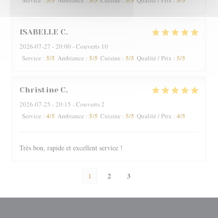
Service
:
Ambiance
:
Cuisine
:
Qualité / Prix
:
ISABELLE
C
2026-07-27
- 20:00 - Couverts 10
5
/5
5
/5
5
/5
5
/5
Service
:
Ambiance
:
Cuisine
:
Qualité / Prix
:
Christine
C
2026-07-25
- 20:15 - Couverts 2
4
/5
5
/5
5
/5
4
/5
Service
:
Ambiance
:
Cuisine
:
Qualité / Prix
:
Très bon, rapide et excellent service !
1
2
3