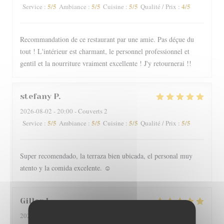
5
/5
5
/5
5
/5
4
/5
Service
:
Ambiance
:
Cuisine
:
Qualité / Prix
:
Recommandation de ce restaurant par une amie. Pas déçue du
tout ! L'intérieur est charmant, le personnel professionnel et
gentil et la nourriture vraiment excellente ! J'y retournerai !!
stefany
P
2026-08-02
- 20:00 - Couverts 2
5
/5
5
/5
5
/5
5
/5
Service
:
Ambiance
:
Cuisine
:
Qualité / Prix
:
Super recomendado, la terraza bien ubicada, el personal muy
atento y la comida excelente. ☺️
Gilles
I
2026-08-01
- 19:30 - Couverts 2