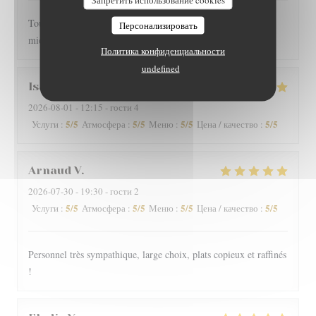
Toujours très bien servi et un régal pour les papilles il y a pas
Персонализировать
mieux sur Grenoble rapport qualité-prix
Политика конфиденциальности
undefined
Isabelle
G
2026-08-01
- 12:15 - гости 4
5
/5
5
/5
5
/5
5
/5
Услуги
:
Атмосфера
:
Меню
:
Цена / качество
:
Arnaud
V
2026-07-30
- 19:30 - гости 2
5
/5
5
/5
5
/5
5
/5
Услуги
:
Атмосфера
:
Меню
:
Цена / качество
:
Personnel très sympathique, large choix, plats copieux et raffinés
!