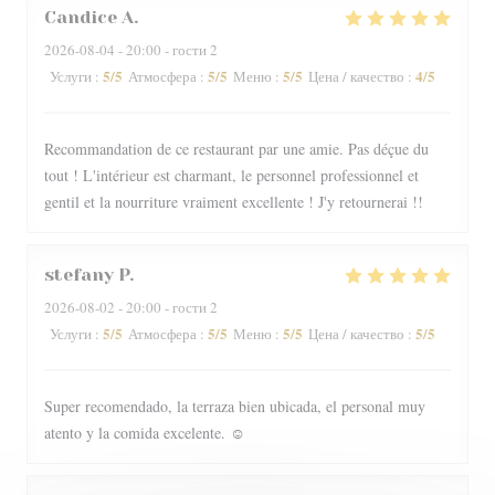
Candice
A
2026-08-04
- 20:00 - гости 2
5
/5
5
/5
5
/5
4
/5
Услуги
:
Атмосфера
:
Меню
:
Цена / качество
:
Recommandation de ce restaurant par une amie. Pas déçue du
tout ! L'intérieur est charmant, le personnel professionnel et
gentil et la nourriture vraiment excellente ! J'y retournerai !!
stefany
P
2026-08-02
- 20:00 - гости 2
5
/5
5
/5
5
/5
5
/5
Услуги
:
Атмосфера
:
Меню
:
Цена / качество
:
Super recomendado, la terraza bien ubicada, el personal muy
atento y la comida excelente. ☺️