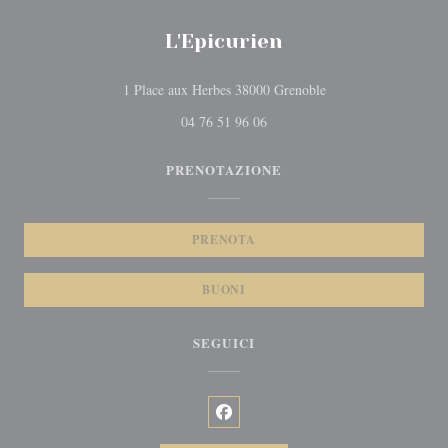
L'Epicurien
((apre una nuova fines
1 Place aux Herbes 38000 Grenoble
04 76 51 96 06
PRENOTAZIONE
PRENOTA
BUONI
SEGUICI
Facebook ((apre una nuova finestra)