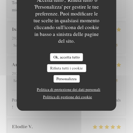
Toujours très bien servi et un régal pour les papilles il y a pas
'Personalizza' per gestire le tue
mieux sur Grenoble rapport qualité-prix
preferenze. Puoi modificare le
tue scelte in qualsiasi momento
cliccando sull'icona del cookie
Isabelle
G
in basso a sinistra delle pagine
2026-08-01
- 12:15 - Ospiti 4
del sito.
5
/5
5
/5
5
/5
5
/5
Servizio
:
Atmosfera
:
Cucina
:
Qualità / Prezzo
:
Ok, accetta tutto
Arnaud
V
Rifiuta tutti i cookie
2026-07-30
- 19:30 - Ospiti 2
Personalizza
5
/5
5
/5
5
/5
5
/5
Servizio
:
Atmosfera
:
Cucina
:
Qualità / Prezzo
:
Politica di protezione dei dati personali
Politica di gestione dei cookie
Personnel très sympathique, large choix, plats copieux et raffinés
!
Elodie
V