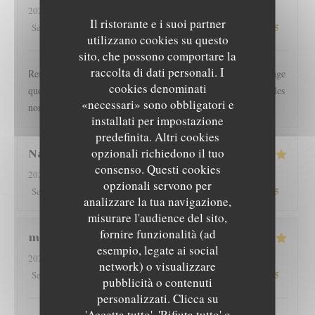
2026-08-01
- 19:30 - Ospiti 2
Il ristorante e i suoi partner
5
/5
3
/5
5
/5
4
/5
Servizio
:
Atmosfera
:
Cucina
:
Qualità / Prezzo
:
utilizzano cookies su questo
sito, che possono comportare la
raccolta di dati personali. I
Restaurant l épicurien est pour nous une valeur sûre... Dommage
cookies denominati
que les clients soient autorisés à fumer en terrasse, perturbant les
«necessari» sono obbligatori e
non fumeurs Pas de mauvaise surprise
installati per impostazione
predefinita. Altri cookies
opzionali richiedono il tuo
Nathan
D
consenso. Questi cookies
2026-08-01
- 19:30 - Ospiti 2
opzionali servono per
5
/5
4
/5
5
/5
4
/5
Servizio
:
Atmosfera
:
Cucina
:
Qualità / Prezzo
:
analizzare la tua navigazione,
misurare l'audience del sito,
fornire funzionalità (ad
martine
R
esempio, legate ai social
2026-08-01
- 20:00 - Ospiti 2
network) o visualizzare
5
/5
5
/5
5
/5
5
/5
Servizio
:
Atmosfera
:
Cucina
:
Qualità / Prezzo
:
L'EPICURIEN
pubblicità o contenuti
personalizzati. Clicca su
'Accetta tutto', 'Rifiuta tutto' o