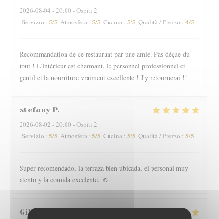
2026-08-04
- 20:00 - Ospiti 2
5
/5
5
/5
5
/5
4
/5
Servizio
:
Atmosfera
:
Cucina
:
Qualità / Prezzo
:
Recommandation de ce restaurant par une amie. Pas déçue du
tout ! L'intérieur est charmant, le personnel professionnel et
gentil et la nourriture vraiment excellente ! J'y retournerai !!
stefany
P
2026-08-02
- 20:00 - Ospiti 2
5
/5
5
/5
5
/5
5
/5
Servizio
:
Atmosfera
:
Cucina
:
Qualità / Prezzo
:
Super recomendado, la terraza bien ubicada, el personal muy
atento y la comida excelente. ☺️
Gilles
I