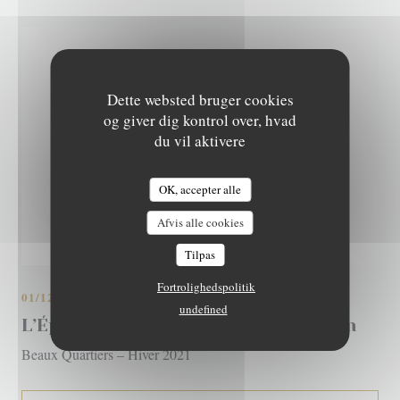
Dette websted bruger cookies
og giver dig kontrol over, hvad
du vil aktivere
OK, accepter alle
L'EPICURIEN
Afvis alle cookies
Tilpas
Fortrolighedspolitik
01/12/2021
undefined
L’Épicurien : le fruit de mer passion
Beaux Quartiers – Hiver 2021