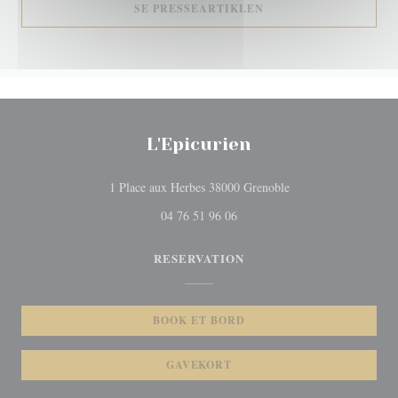
((ÅBNER I ET NYT VI
SE PRESSEARTIKLEN
L'Epicurien
((åbner i et nyt vindu
1 Place aux Herbes 38000 Grenoble
04 76 51 96 06
RESERVATION
BOOK ET BORD
GAVEKORT